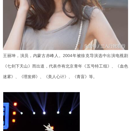
王丽坤，演员，内蒙古赤峰人。2004年被徐克导演选中出演电视剧
《七剑下天山》而出道，代表作有北京青年《五号特工组》、《血色
迷雾》、《理发师》、《美人心计》、《青盲》等。