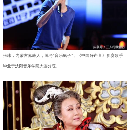
张玮，内蒙古赤峰人，绰号“音乐疯子”，《中国好声音》参赛歌手，
毕业于沈阳音乐学院大连分院。