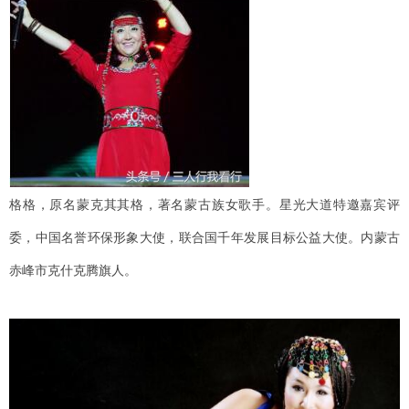
格格，原名蒙克其其格，著名蒙古族女歌手。星光大道特邀嘉宾评
委，中国名誉环保形象大使，联合国千年发展目标公益大使。内蒙古
赤峰市克什克腾旗人。