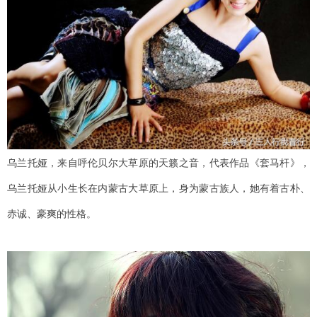
乌兰托娅，来自呼伦贝尔大草原的天籁之音，代表作品《套马杆》，
乌兰托娅从小生长在内蒙古大草原上，身为蒙古族人，她有着古朴、
赤诚、豪爽的性格。