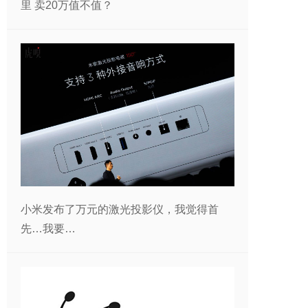
里 卖20万值不值？
小米发布了万元的激光投影仪，我觉得首
先…我要…