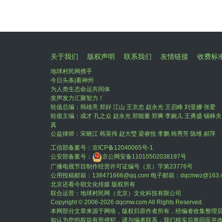
关于我们
版权声明
联系我们
友情链接
收费标
地球村民网携手
今日头条|看神州
为人类生态命运共同体
发声发力汇聚智力！
轮值总编：韩雄亮 郑好 江山 王京忠 赵永光 王启峰 刘亚娜 张爱
轮值主编：成才 孔之众 赵永光 郑能量 郑爽 李婉儿 王勇盛 锡林夫
真
公益律师：宋晓江 韩英伟 赵大瑩 梁睿悦 李鹏 韩秀芳 陈维 郝萍
工信部备案号：
京ICP备12040065号-1
公安部备案号：
京公网安备11010502038197号
广播电视节目制作经营许可证编号（京）字第23776号
公用投稿邮箱：138471666@qq.com 电子邮箱：dqcmwz@163.
北京还看今朝文化传媒 版权所有
联合运营：地球村民网（北京）文化科技有限公司
Copyright © 2006-
2026 dqcmw.com All Rights Reserved.
本网部分文章来源于网络，版权归原作者所有，经编者收集整理
如认为您的权益有所侵犯，请与编者联系，我们核实后将回应并