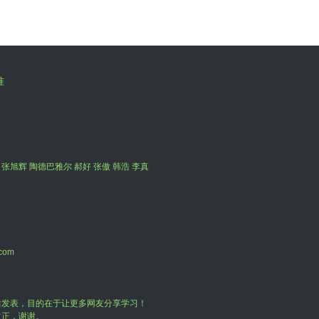
准
 张旭辉 陶德巴雅尔 郝好 张傲 韩浩 李真
com
后发表，目的在于让更多网友分享学习！
改正，谢谢。