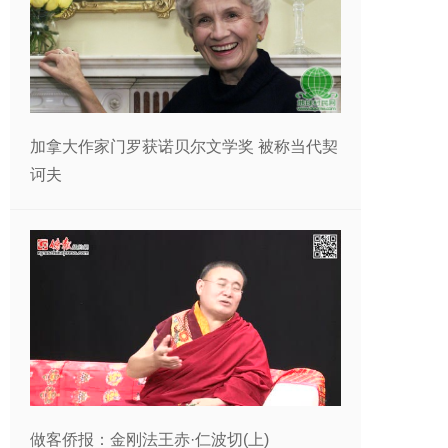
加拿大作家门罗获诺贝尔文学奖 被称当代契
诃夫
做客侨报：金刚法王赤·仁波切(上)