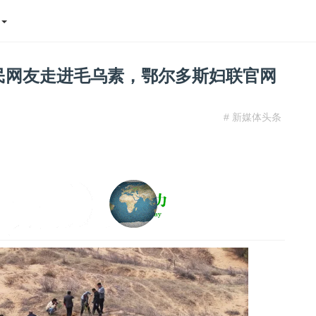
态
村民网友走进毛乌素，鄂尔多斯妇联官网
# 新媒体头条