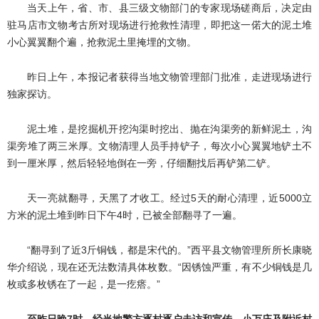
当天上午，省、市、县三级文物部门的专家现场磋商后，决定由
驻马店市文物考古所对现场进行抢救性清理，即把这一偌大的泥土堆
小心翼翼翻个遍，抢救泥土里掩埋的文物。
昨日上午，本报记者获得当地文物管理部门批准，走进现场进行
独家探访。
泥土堆，是挖掘机开挖沟渠时挖出、抛在沟渠旁的新鲜泥土，沟
渠旁堆了两三米厚。文物清理人员手持铲子，每次小心翼翼地铲土不
到一厘米厚，然后轻轻地倒在一旁，仔细翻找后再铲第二铲。
天一亮就翻寻，天黑了才收工。经过5天的耐心清理，近5000立
方米的泥土堆到昨日下午4时，已被全部翻寻了一遍。
“翻寻到了近3斤铜钱，都是宋代的。”西平县文物管理所所长康晓
华介绍说，现在还无法数清具体枚数。“因锈蚀严重，有不少铜钱是几
枚或多枚锈在了一起，是一疙瘩。”