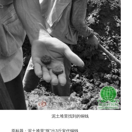
泥土堆里找到的铜钱
原标题：泥土堆里“抠”出3斤宋代铜钱