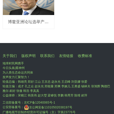
博鳌亚洲论坛选举产生新一届理事会 潘基文当选理事长
关于我们
版权声明
联系我们
友情链接
收费标准
地球村民网携手
今日头条|看神州
为人类生态命运共同体
发声发力汇聚智力！
轮值总编：韩雄亮 郑好 江山 王京忠 赵永光 王启峰 刘亚娜 张爱
轮值主编：成才 孔之众 赵永光 郑能量 郑爽 李婉儿 王勇盛 锡林夫 张旭辉 陶德巴
雅尔 郝好 张傲 韩浩 李真真
公益律师：宋晓江 韩英伟 赵大瑩 梁睿悦 李鹏 韩秀芳 陈维 郝萍
工信部备案号：
京ICP备12040065号-1
公安部备案号：
京公网安备11010502038197号
广播电视节目制作经营许可证编号（京）字第23776号