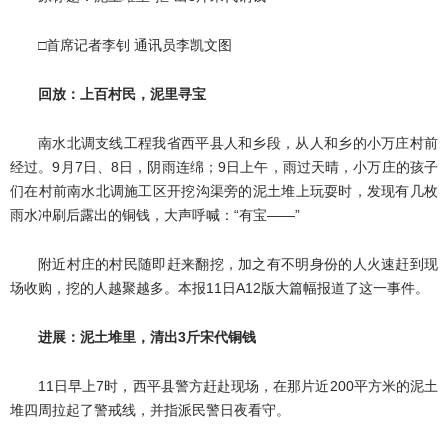
□首席记者李钊 通讯员李凯文图
回放：上百村民，泥里寻宝
南水北调支线工程我省西平县人和乡段，从人和乡的小万庄村前
经过。9月7日、8日，阴雨连绵；9日上午，雨过天晴，小万庄的孩子
们在村前南水北调施工区开挖沟渠旁的泥土堆上玩耍时，发现有几枚
雨水冲刷后露出的铜钱，大声呼喊：“有宝——”
附近村庄的村民随即赶来翻挖，加之有不明身份的人火速赶到现
场收购，挖的人越聚越多。本报11日A12版大篇幅报道了这一事件。
进展：泥土堆里，清出3斤宋代铜钱
11日早上7时，西平县警方赶赴现场，在那片近200平方米的泥土
堆四周拉起了警戒线，并指派民警日夜看守。