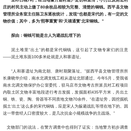
至昨日晚7时，经当地警方逐村逐户走访和宣传，小万庄及附近村
庄的村民主动上缴了80余枚品相较为完整、清楚的铜钱。西平县文物
管理所业务室主任陈卫东逐枚统计，发现“也都是宋代的，有一定的文
物价值；其中，多为‘熙寧重寳’和‘天禧通寳’北宋铜钱。”
探由：铜钱可能是古人为避战乱埋下的
泥土堆里“出土”的都是宋代铜钱，这引起了文物专家们的注意
——泥土堆东面100多米处就是人和寨遗址。
“人和寨遗址为南北朝、唐时期聚落址。”据西平县文物管理所所
长康晓华介绍，南水北调支线工程从遗址北部通过。今年5月，受我省
南水北调文物保护办公室委托，驻马店市文物考古所派员对工程项目
内取土区文物丰富地段进行考古发掘，发掘面积435平方米，共出土
铜、铁、瓷、陶、骨器等不同质地文物70余件。“在遗址旁，因挖掘机
掘土‘出土’这么多的宋代铜钱，应是宋人为躲避战乱等埋在地下的。因
这一带曾经人口密度较大，是几次抗金小规模战争的主战场。”
文物部门的说法，在警方调查中也得到了证实：当地警方初步调查