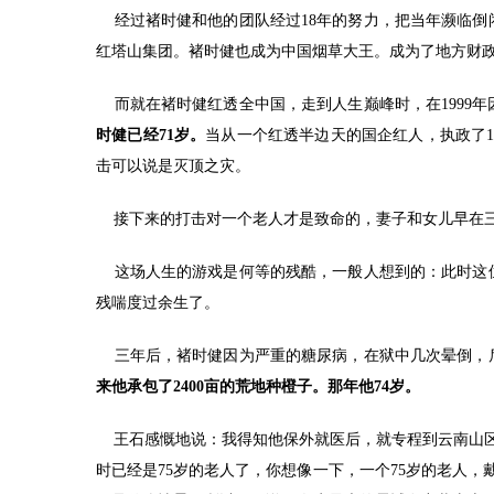
经过褚时健和他的团队经过18年的努力，把当年濒临倒
红塔山集团。褚时健也成为中国烟草大王。成为了地方财政的
而就在褚时健红透全中国，走到人生巅峰时，在1999年
时健已经71岁。
当从一个红透半边天的国企红人，执政了
击可以说是灭顶之灾。
接下来的打击对一个老人才是致命的，妻子和女儿早在三
这场人生的游戏是何等的残酷，一般人想到的：此时这位
残喘度过余生了。
三年后，褚时健因为严重的糖尿病，在狱中几次晕倒，
来他承包了2400亩的荒地种橙子。那年他74岁。
王石感慨地说：我得知他保外就医后，就专程到云南山区探
时已经是75岁的老人了，你想像一下，一个75岁的老人