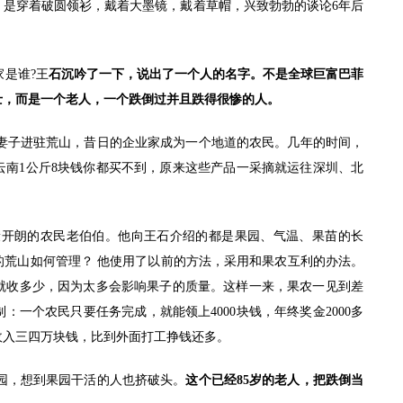
！是穿着破圆领衫，戴着大墨镜，戴着草帽，兴致勃勃的谈论6年后
是谁?王
石沉吟了一下，说出了一个人的名字。不是全球巨富巴菲
士，而是一个老人，一个跌倒过并且跌得很惨的人。
子进驻荒山，昔日的企业家成为一个地道的农民。几年的时间，
云南1公斤8块钱你都买不到，原来这些产品一采摘就运往深圳、北
。
开朗的农民老伯伯。他向王石介绍的都是果园、气温、果苗的长
亩的荒山如何管理？ 他使用了以前的方法，采用和果农互利的办法。
就收多少，因为太多会影响果子的质量。这样一来，果农一见到差
一个农民只要任务完成，就能领上4000块钱，年终奖金2000多
收入三四万块钱，比到外面打工挣钱还多。
园，想到果园干活的人也挤破头。
这个已经85岁的老人，把跌倒当