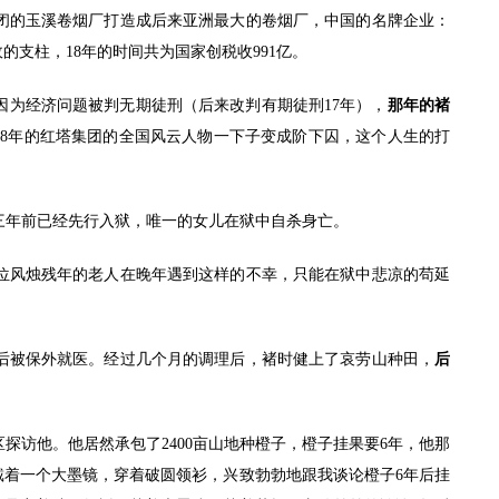
闭的玉溪卷烟厂打造成后来亚洲最大的卷烟厂，中国的名牌企业：
支柱，18年的时间共为国家创税收991亿。
因为经济问题被判无期徒刑（后来改判有期徒刑17年），
那年的褚
18年的红塔集团的全国风云人物一下子变成阶下囚，这个人生的打
年前已经先行入狱，唯一的女儿在狱中自杀身亡。
风烛残年的老人在晚年遇到这样的不幸，只能在狱中悲凉的苟延
后被保外就医。经过几个月的调理后，褚时健上了哀劳山种田，
后
访他。他居然承包了2400亩山地种橙子，橙子挂果要6年，他那
，戴着一个大墨镜，穿着破圆领衫，兴致勃勃地跟我谈论橙子6年后挂