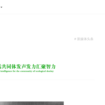
态
# 新媒体头条