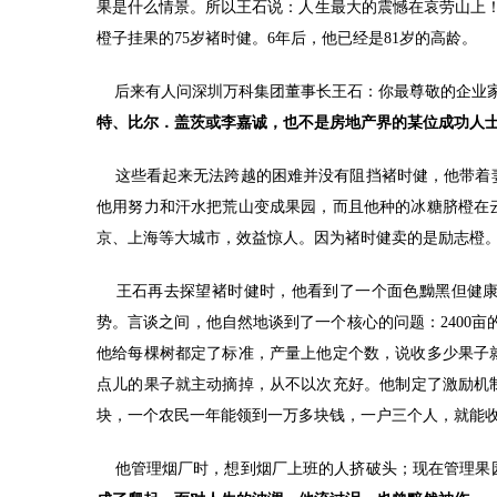
果是什么情景。所以王石说：人生最大的震憾在哀劳山上
橙子挂果的75岁褚时健。6年后，他已经是81岁的高龄。
后来有人问深圳万科集团董事长王石：你最尊敬的企业家
特、比尔．盖茨或李嘉诚，也不是房地产界的某位成功人
这些看起来无法跨越的困难并没有阻挡褚时健，他带着妻
他用努力和汗水把荒山变成果园，而且他种的冰糖脐橙在
京、上海等大城市，效益惊人。因为褚时健卖的是励志橙
王石再去探望褚时健时，他看到了一个面色黝黑但健康
势。言谈之间，他自然地谈到了一个核心的问题：2400
他给每棵树都定了标准，产量上他定个数，说收多少果子
点儿的果子就主动摘掉，从不以次充好。他制定了激励机制：
块，一个农民一年能领到一万多块钱，一户三个人，就能
他管理烟厂时，想到烟厂上班的人挤破头；现在管理果