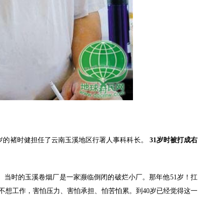
27岁的褚时健担任了云南玉溪地区行署人事科科长。
31岁时被打成右
。当时的玉溪卷烟厂是一家濒临倒闭的破烂小厂。那年他51岁！扛
经不想工作，害怕压力、害怕承担、怕苦怕累。到40岁已经觉得这一