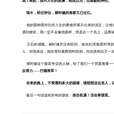
成了爬起，面对人生的波澜，他流过泪，也曾黯然神伤。
现今，经过评估，褚时健的身家又已过亿。
他的那种面对任何人生的磨难所展示出来的淡定，让他作
遇到挫折，我一定不会像他那样，而是在一个岛上，远离
王石的感慨，褚时健并没有听到。他在红塔集团时带的
人，对他来说，他在曾经最辉煌时跌倒，但在跌倒后又一
褚时健这个最富争议的人物，给了我们一个答案衡量一
反弹力——巴顿将军！
未来的路上，不管遇到多大的困难，请想想这位老人，记住他的3
最后一句话送给所有的朋友：
抓住机遇！活在希望里。