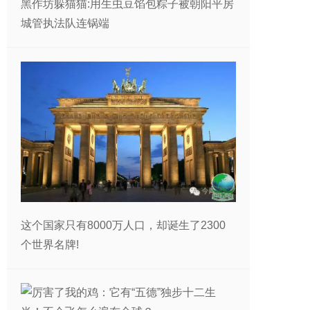
黑作坊躲猫猫:用生虫豆馅包粽子被朝阳平房
城管执法队连锅端
这个国家只有8000万人口，却诞生了2300
个世界名牌!