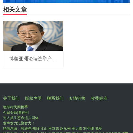
相关文章
博鳌亚洲论坛选举产生新一届理事会 潘基文当选理事长
关于我们
版权声明
联系我们
友情链接
收费标准
地球村民网携手
今日头条|看神州
为人类生态命运共同体
发声发力汇聚智力！
轮值总编：韩雄亮 郑好 江山 王京忠 赵永光 王启峰 刘亚娜 张爱