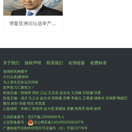
博鳌亚洲论坛选举产生新一届理事会 潘基文当选理事长
关于我们
版权声明
联系我们
友情链接
收费标准
地球村民网携手
今日头条|看神州
为人类生态命运共同体
发声发力汇聚智力！
轮值总编：韩雄亮 郑好 江山 王京忠 赵永光 王启峰 刘亚娜 张爱
轮值主编：成才 孔之众 赵永光 郑能量 郑爽 李婉儿 王勇盛 锡林夫 张旭辉 陶德巴
雅尔 郝好 张傲 韩浩 李真真
公益律师：宋晓江 韩英伟 赵大瑩 梁睿悦 李鹏 韩秀芳 陈维 郝萍
工信部备案号：
京ICP备12040065号-1
公安部备案号：
京公网安备11010502038197号
广播电视节目制作经营许可证编号（京）字第23776号