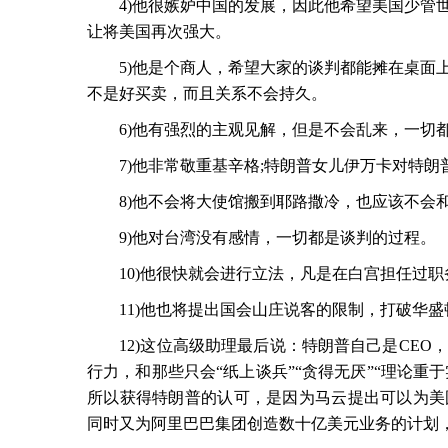
　　4)他很嫉妒中国的发展，因此他希望美国少管
让将美国再次强大。
　　5)他是个商人，希望大家的谈判都能摊在桌面
不是好买卖，而且关系不会持久。
　　6)他有强烈的主观见解，但是不会乱来，一切
　　7)他非常敬重基辛格;特朗普女儿伊万卡对特朗
　　8)他不会将大使馆搬到耶路撒冷，也应该不会和中国
　　9)他对台湾没有感情，一切都是谈判的过程。
　　10)他很快就会进行立法，凡是在白宫担任过
　　11)他也将提出国会山庄说客的限制，打破华
　　12)这位高级助理最后说：特朗普自己是CEO
行力，和那些只会“纸上谈兵”“贪得无厌”“理论重于
所以获得特朗普的认可，是因为马云提出可以为美
同时又为阿里巴巴集团创造数十亿美元业务的计划，