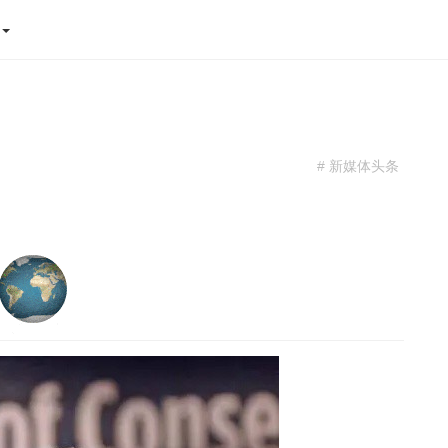
态
# 新媒体头条