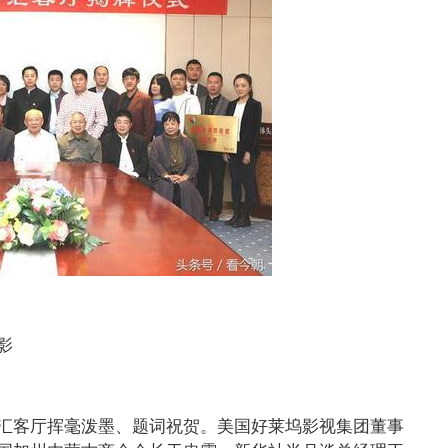
影
汇客厅挥毫泼墨、题词祝贺。美国好莱坞影视集团董事