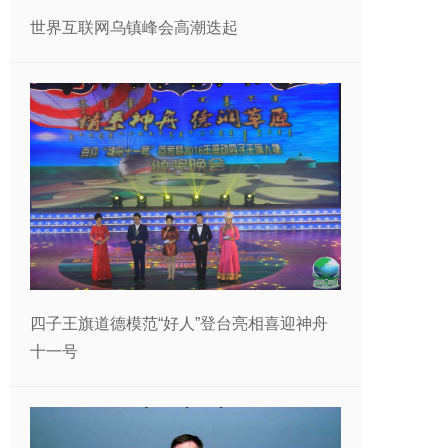
世界互联网乌镇峰会高潮迭起
四子王旗道德模范“好人”登台亮相喜迎神舟
十一号