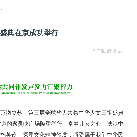
态
盛典在京成功举行
# 广电报刊聚焦
丽、万物复苏；第三届全球华人共祭中华人文三祖盛典
古道的聚灵峡广场隆重举行；拳拳儿女之心，泱泱中
不朽英迹，探寻文化精神髓质，感受属于我们中华民