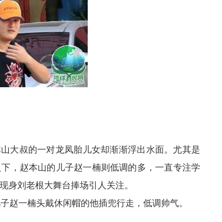
本山大叔的一对龙凤胎儿女却渐渐浮出水面。尤其是
之下，赵本山的儿子赵一楠则低调的多，一直专注学
现身刘老根大舞台捧场引人关注。
子赵一楠头戴休闲帽的他插兜行走，低调帅气。