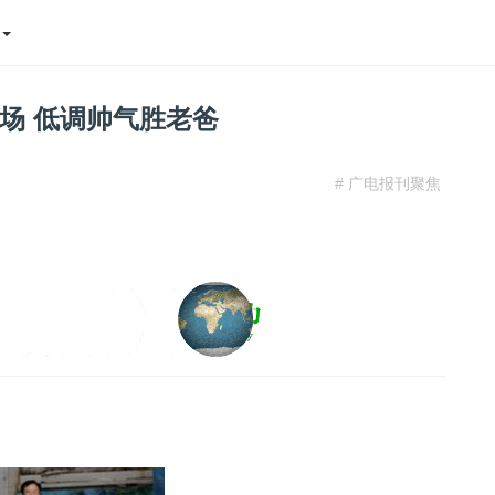
态
场 低调帅气胜老爸
# 广电报刊聚焦