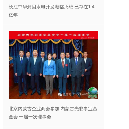
长江中华鲟因水电开发濒临灭绝 已存在1.4
亿年
北京内蒙古企业商会参加 内蒙古光彩事业基
金会 一届一次理事会