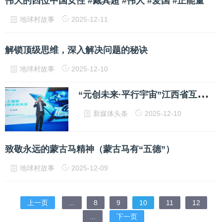
伟大的四位中国女性 #臧其超 #伟人 #爱国 #正能量
地球村故事
2025-12-11
解锁顶级思维，深入解决问题的秘诀
地球村故事
2025-12-10
“
元创未来·平行宇宙”江西省互联网大会元宇宙分论坛在南昌赣江新区成功举办
新媒体头条
2025-12-10
致敬永远的蒙古马精神（蒙古马有“五德”）
地球村故事
2025-12-09
上一页
...
8
9
10
11
12
...
下一页