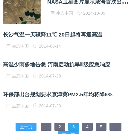
N
ASA卫星图片显示咸海首次出现干涸部分
生态中国
2014-10-09
长沙气温一天骤降11℃ 20日起将再迎高温
生态中国
2014-08-14
高温少雨多地告急 河南启动抗旱Ⅲ级应急响应
生态中国
2014-07-28
环保部出台规划要求京津冀PM2.5年均将降6%
生态中国
2014-07-23
上一页
1
2
3
4
5
...