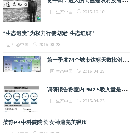
生态中国
2015-10-10
“生态追责”为权力行使划定“生态红线”
生态中国
2015-08-23
第
一季度74个城市达标天数比例平均为59.7%
生态中国
2015-04-23
调
研报告称室内PM2.5吸入量是室外4倍
生态中国
2015-04-23
柴静PK中科院院长 女神遭完美碾压