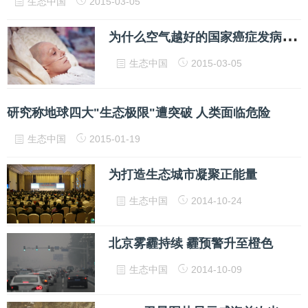
生态中国
2015-03-05
为
什么空气越好的国家癌症发病率越高？—对柴静《穹顶之下》的一个误导性说法的澄清
生态中国
2015-03-05
研究称地球四大"生态极限"遭突破 人类面临危险
生态中国
2015-01-19
为打造生态城市凝聚正能量
生态中国
2014-10-24
北京雾霾持续 霾预警升至橙色
生态中国
2014-10-09