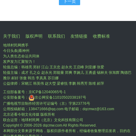
下一页
关于我们
版权声明
联系我们
友情链接
收费标准
地球村民网携手
今日头条|看神州
为人类生态命运共同体
发声发力汇聚智力！
轮值总编：韩雄亮 郑好 江山 王京忠 赵永光 王启峰 刘亚娜 张爱
轮值主编：成才 孔之众 赵永光 郑能量 郑爽 李婉儿 王勇盛 锡林夫 张旭辉 陶德巴
雅尔 郝好 张傲 韩浩 李真真 苏日娜
公益律师：宋晓江 韩英伟 赵大瑩 梁睿悦 李鹏 韩秀芳 陈维 郝萍
工信部备案号：
京ICP备12040065号-1
公安部备案号：
京公网安备11010502038197号
广播电视节目制作经营许可证编号（京）字第23776号
公用投稿邮箱：138471666@qq.com 电子邮箱：dqcmwz@163.com
北京还看今朝文化传媒 版权所有
联合运营：地球村民网（北京）文化科技有限公司
Copyright © 2006-
2026 dqcmw.com All Rights Reserved.
本网部分文章来源于网络，版权归原作者所有，经编者收集整理后发表，目的在