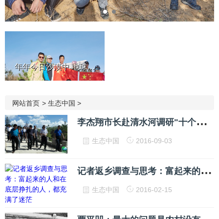
年年今日沙漠中 地球村民在...
网站首页
>
生态中国
>
李
杰翔市长赴清水河调研"十个全覆盖工程与精准扶贫工作并座谈
生态中国
2016-09-03
记
者返乡调查与思考：富起来的人和在底层挣扎的人，都充满了迷茫
生态中国
2016-02-15
贾
平凹：最大的问题是农村没有人了