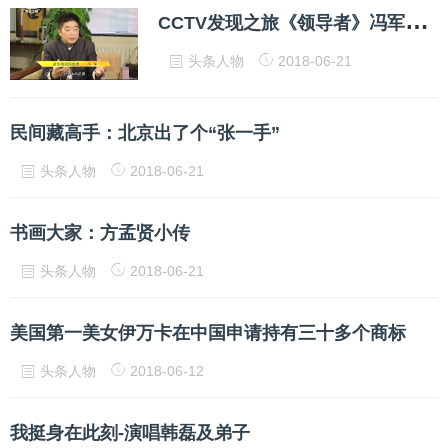
C
CTV发现之旅《领导者》冯军讲爱国者崛起之路
头条人物
2018-06-21
民间藏高手：北京出了个“张一手”
头条人物
2018-06-21
书画大家：方孟贤小传
头条人物
2018-06-21
美国第一美女伊万卡在中国申请持有三十多个商标
头条人物
2018-06-12
我挺身在此刻-演唱韩磊及弟子