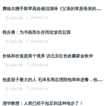
腾
格尔携手斯琴高娃催泪演绎《父亲的草原母亲的河》满满的故乡情 ...
头条人物
2018-05-21
韩步勇：为书画而生存而绽放而忘我
头条人物
2018-05-16
价格和价值是两个境界 访北京红色收藏家金铁华
头条人物
2018-05-16
他
是面子最大的人 毛泽东周总理陪他举杯进餐，他是谁？
头条人物
2018-05-13
清华教授：人类已经不知足到这种地步了！