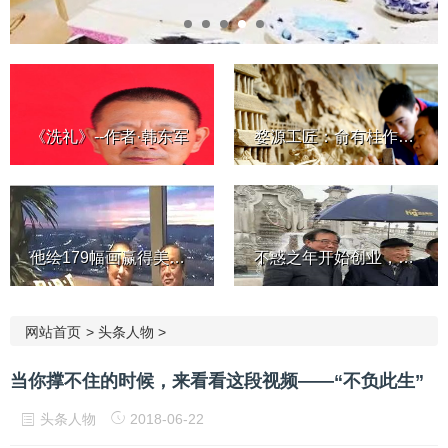
《洗礼》--作者·韩东军
婺源工匠：俞有桂作品欣赏
他绘179幅画赢得美女芳心，她...
不惑之年开始创业，84岁仍不...
网站首页
>
头条人物
>
当你撑不住的时候，来看看这段视频——“不负此生”
头条人物
2018-06-22