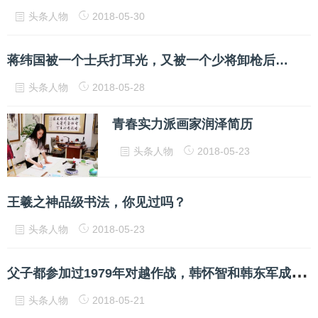
头条人物
2018-05-30
蒋纬国被一个士兵打耳光，又被一个少将卸枪后…
头条人物
2018-05-28
青春实力派画家润泽简历
头条人物
2018-05-23
王羲之神品级书法，你见过吗？
头条人物
2018-05-23
父
子都参加过1979年对越作战，韩怀智和韩东军成为“父子将军”
头条人物
2018-05-21