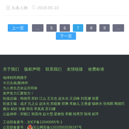
头条人物
2018-05-10
上一页
...
5
6
7
8
9
...
下一页
关于我们
版权声明
联系我们
友情链接
收费标准
地球村民网携手
今日头条|看神州
为人类生态命运共同体
发声发力汇聚智力！
轮值总编：韩雄亮 郑好 江山 王京忠 赵永光 王启峰 刘亚娜 张爱
轮值主编：成才 孔之众 赵永光 郑能量 郑爽 李婉儿 王勇盛 锡林夫 张旭辉 陶德巴
雅尔 郝好 张傲 韩浩 李真真 苏日娜
公益律师：宋晓江 韩英伟 赵大瑩 梁睿悦 李鹏 韩秀芳 陈维 郝萍
工信部备案号：
京ICP备12040065号-1
公安部备案号：
京公网安备11010502038197号