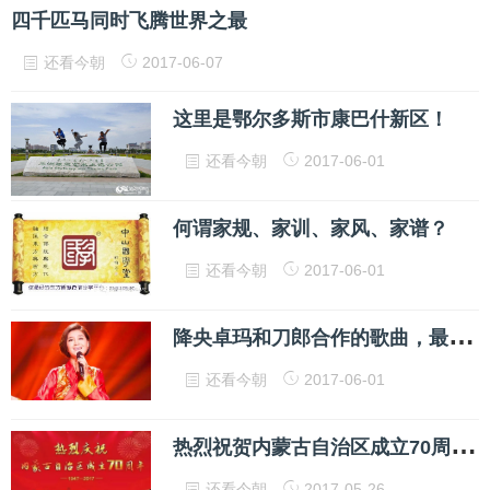
四千匹马同时飞腾世界之最
还看今朝
2017-06-07
这里是鄂尔多斯市康巴什新区！
还看今朝
2017-06-01
何谓家规、家训、家风、家谱？
还看今朝
2017-06-01
降
央卓玛和刀郎合作的歌曲，最好听的就是这首
还看今朝
2017-06-01
热
烈祝贺内蒙古自治区成立70周年...
还看今朝
2017-05-26