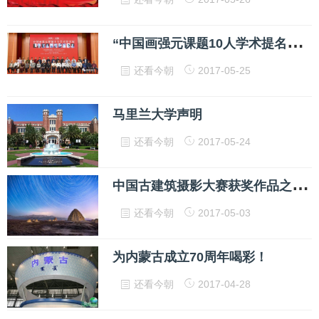
“
中国画强元课题10人学术提名展”举办，人民日报社副社长讲话
还看今朝
2017-05-25
马里兰大学声明
还看今朝
2017-05-24
中
国古建筑摄影大赛获奖作品之古建传承篇
还看今朝
2017-05-03
为内蒙古成立70周年喝彩！
还看今朝
2017-04-28