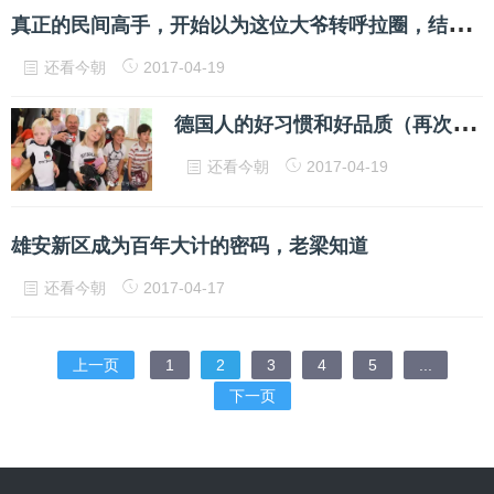
真
正的民间高手，开始以为这位大爷转呼拉圈，结果简直太赞啦！
还看今朝
2017-04-19
德
国人的好习惯和好品质（再次被震撼，好文！）
还看今朝
2017-04-19
雄安新区成为百年大计的密码，老梁知道
还看今朝
2017-04-17
上一页
1
2
3
4
5
...
下一页