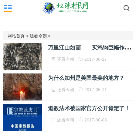
网站首页
>
还看今朝
>
万
里江山如画——买鸿钧巨幅作品介绍
还看今朝
2017-06-17
为什么加州是美国最美的地方？
还看今朝
2017-06-11
道教法术被国家官方公开肯定了！
还看今朝
2017-06-08