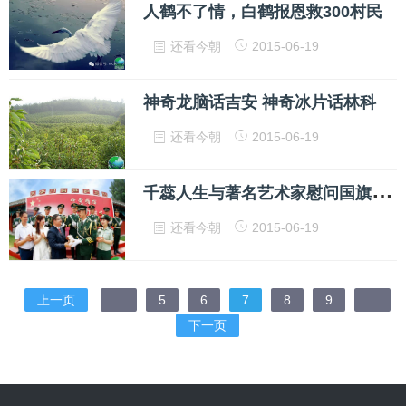
人鹤不了情，白鹤报恩救300村民
还看今朝
2015-06-19
神奇龙脑话吉安 神奇冰片话林科
还看今朝
2015-06-19
千
蕊人生与著名艺术家慰问国旗护卫队官兵
还看今朝
2015-06-19
上一页
...
5
6
7
8
9
...
下一页