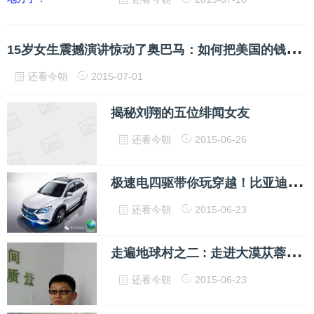
1
5岁女生震撼演讲惊动了奥巴马：如何把美国的钱赚到中国来？
还看今朝
2015-07-01
揭秘刘翔的五位绯闻女友
还看今朝
2015-06-26
极
速电四驱带你玩穿越！比亚迪“唐”上市
还看今朝
2015-06-23
走
遍地球村之二 : 走进大漠苁蓉王-----魏均和他的生态药材基地
还看今朝
2015-06-23