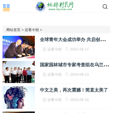
网站首页
>
还看今朝
>
全
球青年大会成功举办 共启创业元年
还看今朝
2015-08-17
国
家园林城市专家考查组在乌兰察布市考察
还看今朝
2015-08-13
中文之美，再次震撼！简直太美了
还看今朝
2015-08-10