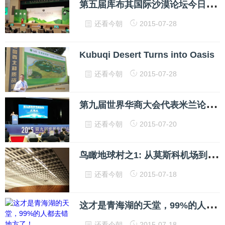
第
五届库布其国际沙漠论坛今日举行
还看今朝
2015-07-28
Kubuqi Desert Turns into Oasis
还看今朝
2015-07-28
第
九届世界华商大会代表米兰论道: 树立华商新形象 适应发展新常态
还看今朝
2015-07-20
鸟
瞰地球村之1: 从莫斯科机场到意大利米兰
还看今朝
2015-07-18
这
才是青海湖的天堂，99%的人都去错地方了！
还看今朝
2015-07-18