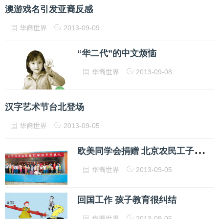
澳游戏名引发亚裔反感
华裔世界
2013-09-09
“华二代”的中文烦恼
华裔世界
2013-09-08
汉字艺术节台北登场
华裔世界
2013-09-05
欧
美同学会捐赠 北京农民工子弟学校
华裔世界
2013-09-05
回国工作 孩子教育很纠结
华裔世界
2013-09-05