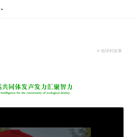
态
# 地球村故事