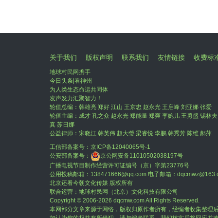
关于我们
版权声明
联系我们
友情链接
收费标
地球村民网携手
今日头条|看神州
为人类生态命运共同体
发声发力汇聚智力！
轮值总编：韩雄亮 郑好 江山 王京忠 赵永光 王启峰 刘亚娜 张爱
轮值主编：成才 孔之众 赵永光 郑能量 郑爽 李婉儿 王勇盛 锡林夫
真 苏日娜
公益律师：宋晓江 韩英伟 赵大瑩 梁睿悦 李鹏 韩秀芳 陈维 郝萍
工信部备案号：
京ICP备12040065号-1
公安部备案号：
京公网安备11010502038197号
广播电视节目制作经营许可证编号（京）字第23776号
公用投稿邮箱：138471666@qq.com 电子邮箱：dqcmwz@163.
北京还看今朝文化传媒 版权所有
联合运营：地球村民网（北京）文化科技有限公司
Copyright © 2006-
2026 dqcmw.com All Rights Reserved.
本网部分文章来源于网络，版权归原作者所有，经编者收集整理