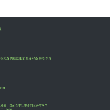
准
 张旭辉 陶德巴雅尔 郝好 张傲 韩浩 李真
com
后发表，目的在于让更多网友分享学习！