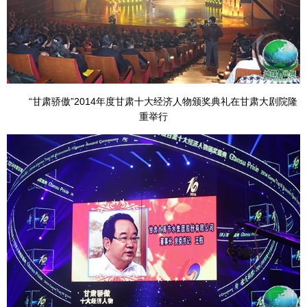
“甘肃骄傲”2014年度甘肃十大经济人物颁奖典礼在甘肃大剧院隆
重举行