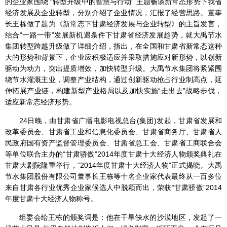
的企业家围绕 “转型升级中的智慧与行动” 主题畅谈新常态形势下我省
经济发展及企业转型，分别介绍了企业情况，汇报了经营思路。董事
长王栋做了题为《新常态下甘肃经济发展与企业转型》的主旨发言，
结合“一路一带”发展新机遇条件下甘肃省经济发展趋势，就大禹节水
集团转型跨越升级做了详细介绍，指出，在全国和甘肃省新常态这种
大的形势和背景下，企业应积极适应并采取措施应对新形势，以创新
驱动为动力，突出提质增效，加快转型升级。大禹节水集团将紧紧围
绕节水灌溉主业，调整产业结构，通过创新驱动抢占行业制高点，延
伸拓展产业链，构建新型产业格局以及加快实施“走出去”战略步伐，
适应新常态经济形势。
24日晚，由甘肃省广播电影电视总台(集团)发起，甘肃省发展和
改革委员会、甘肃省工业和信息化委员会、甘肃省商务厅、甘肃省人
民政府国有资产监督管理委员会、甘肃省总工会、甘肃省工商联合会
等单位联合主办的“甘肃骄傲”2014年度甘肃十大经济人物颁奖典礼在
甘肃大剧院隆重举行，“2014年度甘肃十大经济人物”正式揭晓。大禹
节水集团股份有限公司董事长王栋等十名企业家代表最终从一百多位
来自甘肃各行业优秀企业家候选人中脱颖而出，荣获“甘肃骄傲”2014
年度甘肃十大经济人物称号。
组委会给王栋的颁奖词是：他在干旱缺水的沙漠地区，发起了一