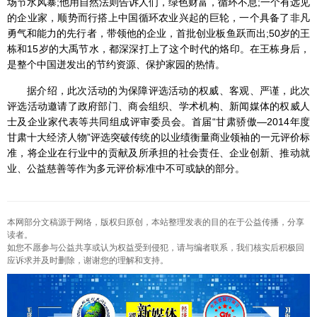
场节水风暴;他用自然法则告诉人们，绿色财富，循环不息;一个有远见
的企业家，顺势而行搭上中国循环农业兴起的巨轮，一个具备了非凡
勇气和能力的先行者，带领他的企业，首批创业板鱼跃而出;50岁的王
栋和15岁的大禹节水，都深深打上了这个时代的烙印。在王栋身后，
是整个中国迸发出的节约资源、保护家园的热情。
据介绍，此次活动的为保障评选活动的权威、客观、严谨，此次
评选活动邀请了政府部门、商会组织、学术机构、新闻媒体的权威人
士及企业家代表等共同组成评审委员会。首届“甘肃骄傲—2014年度
甘肃十大经济人物”评选突破传统的以业绩衡量商业领袖的一元评价标
准，将企业在行业中的贡献及所承担的社会责任、企业创新、推动就
业、公益慈善等作为多元评价标准中不可或缺的部分。
本网部分文稿源于网络，版权归原创，本站整理发表的目的在于公益传播，分享
读者。
如您不愿参与公益共享或认为权益受到侵犯，请与编者联系，我们核实后积极回
应诉求并及时删除，谢谢您的理解和支持。