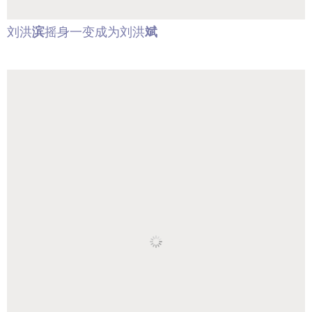
刘洪
滨
摇身一变成为刘洪
斌