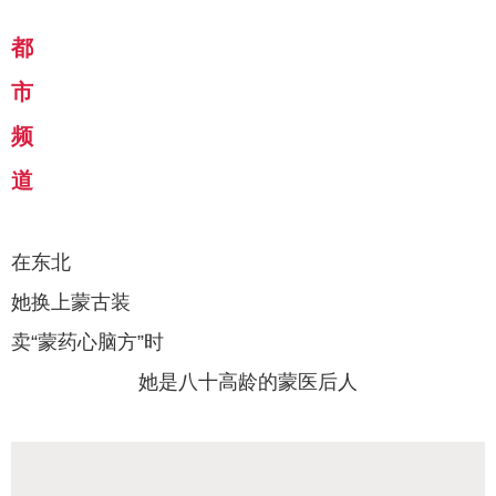
都
市
频
道
在东北
她换上蒙古装
卖“
蒙药心脑方
”时
她是八十高龄的蒙医后人