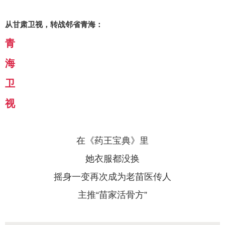
从甘肃卫视，转战邻省青海：
青
海
卫
视
在《药王宝典》里
她衣服都没换
摇身一变再次成为老苗医传人
主推“
苗家活骨方
”