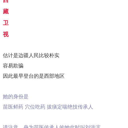
西
藏
卫
视
估计是边疆人民比较朴实
容易欺骗
因此最早登台的是西部地区
她的身份是
苗医鲜药 穴位吃药 拔痰定喘绝技传承人
请注意，身为苗医传承人的她此时叫刘洪滨