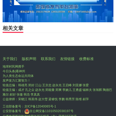
相关文章
关于我们
版权声明
联系我们
友情链接
收费标准
地球村民网携手
今日头条|看神州
为人类生态命运共同体
发声发力汇聚智力！
轮值总编：韩雄亮 郑好 江山 王京忠 赵永光 王启峰 刘亚娜 张爱
轮值主编：成才 孔之众 赵永光 郑能量 郑爽 李婉儿 王勇盛 锡林夫 张旭辉 陶德巴
雅尔 郝好 张傲 韩浩 李真真
公益律师：宋晓江 韩英伟 赵大瑩 梁睿悦 李鹏 韩秀芳 陈维 郝萍
工信部备案号：
京ICP备12040065号-1
公安部备案号：
京公网安备11010502038197号