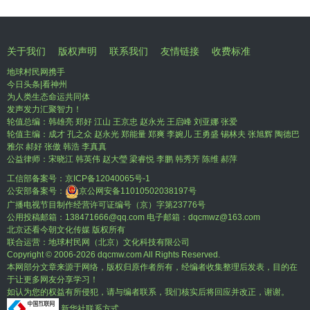
关于我们
版权声明
联系我们
友情链接
收费标准
地球村民网携手
今日头条|看神州
为人类生态命运共同体
发声发力汇聚智力！
轮值总编：韩雄亮 郑好 江山 王京忠 赵永光 王启峰 刘亚娜 张爱
轮值主编：成才 孔之众 赵永光 郑能量 郑爽 李婉儿 王勇盛 锡林夫 张旭辉 陶德巴
雅尔 郝好 张傲 韩浩 李真真
公益律师：宋晓江 韩英伟 赵大瑩 梁睿悦 李鹏 韩秀芳 陈维 郝萍
工信部备案号：
京ICP备12040065号-1
公安部备案号：
京公网安备11010502038197号
广播电视节目制作经营许可证编号（京）字第23776号
公用投稿邮箱：138471666@qq.com 电子邮箱：dqcmwz@163.com
北京还看今朝文化传媒 版权所有
联合运营：地球村民网（北京）文化科技有限公司
Copyright © 2006-
2026 dqcmw.com All Rights Reserved.
本网部分文章来源于网络，版权归原作者所有，经编者收集整理后发表，目的在
于让更多网友分享学习！
如认为您的权益有所侵犯，请与编者联系，我们核实后将回应并改正，谢谢。
新华社联系方式