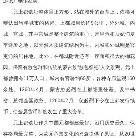
游记》畅销欧美。
元上都遗址整体呈正方形，站在城外的台基上，依稀可
辨认出当年城市的格局。上都城周长约9公里，分外城、内
城、宫城，其中宫城是整个建筑的重心，是皇帝和后妃们夏
季避暑之地，以天然木质建筑结构为主。内城和外城则是官
吏们的居住地。此外，在都城附近还有一座面积很大的御花
园。保留有敖包群和传统的蒙古族“敖包祭祀”人文景观。元上
都曾拥有11万人口，城内有官署约60所，各种寺庙堂观160
余处。1260年4月，蒙古忽必烈在上都隆重登基。设中书
省，总领全国政务。1260年7月，忽必烈下令在上都发行纸
币，使金属货币制度发生了重大变革。
元上都遗址作为中国元都创建最好、沿用历史最久、保
存格局最完整，为蒙元帝国文化的兴衰提供了见证。从20世