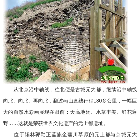
从北京沿中轴线，往北便是古城元大都，继续沿中轴线
向北、向北、再向北，翻过燕山直线行程180多公里，一幅巨
大的自然水彩画展现在眼前：天高地阔、水草丰美、鲜花遍
野……这就是荣获世界文化遗产的元上都遗址。
位于锡林郭勒正蓝旗金莲川草原的元上都与京城元大