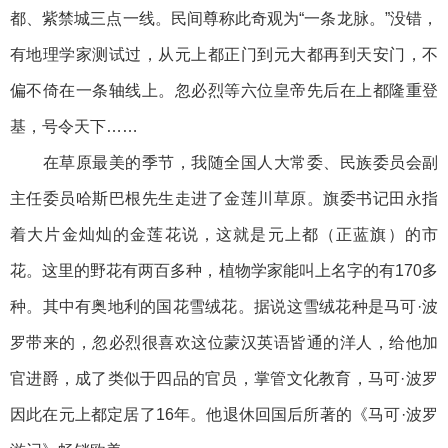
都、紫禁城三点一线。民间尊称此奇观为“一条龙脉。”没错，
有地理学家测试过，从元上都正门到元大都再到天安门，不
偏不倚在一条轴线上。忽必烈等六位皇帝先后在上都隆重登
基，号令天下……
在草原最美的季节，我随全国人大常委、民族委员会副
主任委员哈斯巴根先生走进了金莲川草原。旗委书记田永指
着大片金灿灿的金莲花说，这就是元上都（正蓝旗）的市
花。这里的野花有两百多种，植物学家能叫上名字的有170多
种。其中有奥地利的国花雪绒花。据说这雪绒花种是马可·波
罗带来的，忽必烈很喜欢这位蒙汉英语皆通的洋人，给他加
官进爵，成了类似于四品的官员，掌管文化教育，马可·波罗
因此在元上都定居了16年。他退休回国后所著的《马可·波罗