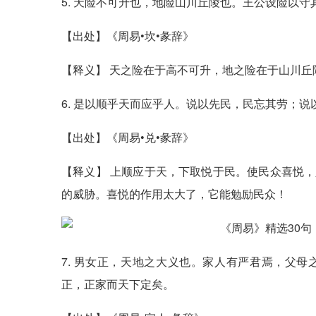
5. 天险不可升也，地险山川丘陵也。王公设险以
【出处】《周易•坎•彖辞》
【释义】 天之险在于高不可升，地之险在于山川
6. 是以顺乎天而应乎人。说以先民，民忘其劳；
【出处】《周易•兑•彖辞》
【释义】 上顺应于天，下取悦于民。使民众喜悦
的威胁。喜悦的作用太大了，它能勉励民众！
7. 男女正，天地之大义也。家人有严君焉，父
正，正家而天下定矣。