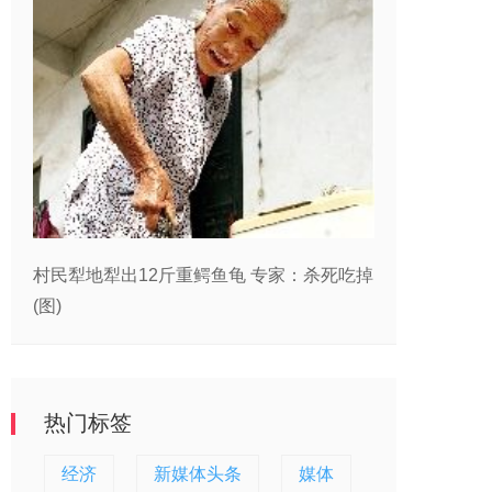
村民犁地犁出12斤重鳄鱼龟 专家：杀死吃掉
(图)
热门标签
经济
新媒体头条
媒体