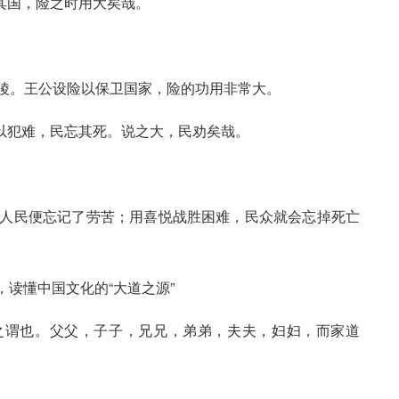
守其国，险之时用大矣哉。
丘陵。王公设险以保卫国家，险的功用非常大。
说以犯难，民忘其死。说之大，民劝矣哉。
，人民便忘记了劳苦；用喜悦战胜困难，民众就会忘掉死亡
母之谓也。父父，子子，兄兄，弟弟，夫夫，妇妇，而家道