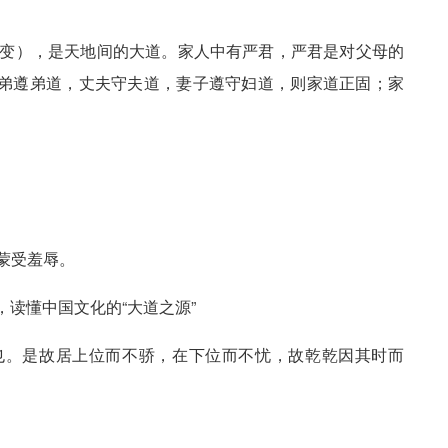
改变），是天地间的大道。家人中有严君，严君是对父母的
弟遵弟道，丈夫守夫道，妻子遵守妇道，则家道正固；家
蒙受羞辱。
义也。是故居上位而不骄，在下位而不忧，故乾乾因其时而