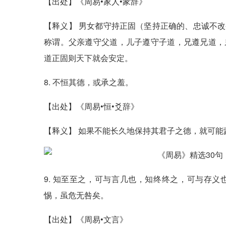
【出处】《周易•家人•彖辞》
【释义】 男女都守持正固（坚持正确的、忠诚不
称谓。父亲遵守父道，儿子遵守子道，兄遵兄道，
道正固则天下就会安定。
8. 不恒其德，或承之羞。
【出处】《周易•恒•爻辞》
【释义】 如果不能长久地保持其君子之德，就可能
9. 知至至之，可与言几也，知终终之，可与存
惕，虽危无咎矣。
【出处】《周易•文言》