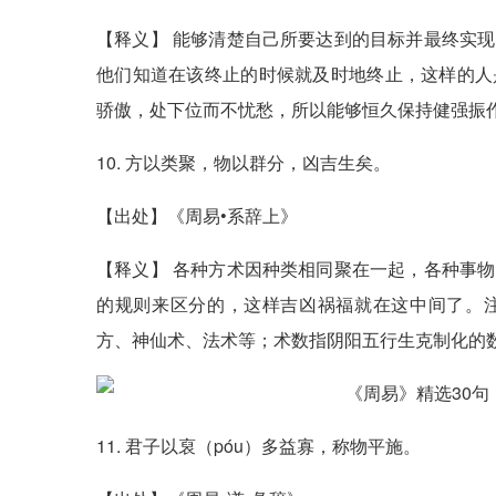
【释义】 能够清楚自己所要达到的目标并最终实
他们知道在该终止的时候就及时地终止，这样的人
骄傲，处下位而不忧愁，所以能够恒久保持健强振
10. 方以类聚，物以群分，凶吉生矣。
【出处】《周易•系辞上》
【释义】 各种方术因种类相同聚在一起，各种事
的规则来区分的，这样吉凶祸福就在这中间了。
方、神仙术、法术等；术数指阴阳五行生克制化的
11. 君子以裒（póu）多益寡，称物平施。