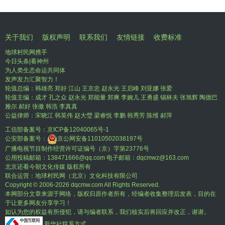
关于我们
版权声明
联系我们
友情链接
收费标准
地球村民网携手
今日头条|看神州
为人类生态命运共同体
发声发力汇聚智力！
轮值总编：韩雄亮 郑好 江山 王京忠 赵永光 王启峰 刘亚娜 张爱
轮值主编：成才 孔之众 赵永光 郑能量 郑爽 李婉儿 王勇盛 锡林夫 张旭辉 陶德巴
雅尔 郝好 张傲 韩浩 李真真
公益律师：宋晓江 韩英伟 赵大瑩 梁睿悦 李鹏 韩秀芳 陈维 郝萍
工信部备案号：
京ICP备12040065号-1
公安部备案号：
京公网安备11010502038197号
广播电视节目制作经营许可证编号（京）字第23776号
公用投稿邮箱：138471666@qq.com 电子邮箱：dqcmwz@163.com
北京还看今朝文化传媒 版权所有
联合运营：地球村民网（北京）文化科技有限公司
Copyright © 2006-
2026 dqcmw.com All Rights Reserved.
本网部分文章来源于网络，版权归原作者所有，经编者收集整理后发表，目的在
于让更多网友分享学习！
如认为您的权益有所侵犯，请与编者联系，我们核实后将回应并改正，谢谢。
新华社联系方式