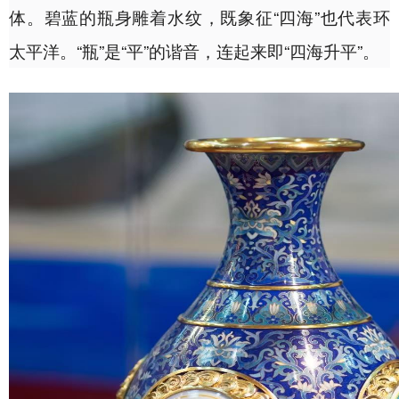
体。碧蓝的瓶身雕着水纹，既象征“四海”也代表环
太平洋。“瓶”是“平”的谐音，连起来即“四海升平”。