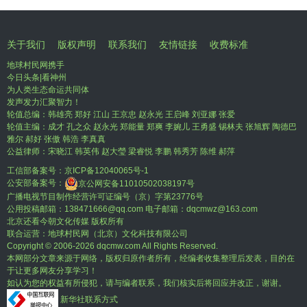
关于我们
版权声明
联系我们
友情链接
收费标准
地球村民网携手
今日头条|看神州
为人类生态命运共同体
发声发力汇聚智力！
轮值总编：韩雄亮 郑好 江山 王京忠 赵永光 王启峰 刘亚娜 张爱
轮值主编：成才 孔之众 赵永光 郑能量 郑爽 李婉儿 王勇盛 锡林夫 张旭辉 陶德巴
雅尔 郝好 张傲 韩浩 李真真
公益律师：宋晓江 韩英伟 赵大瑩 梁睿悦 李鹏 韩秀芳 陈维 郝萍
工信部备案号：
京ICP备12040065号-1
公安部备案号：
京公网安备11010502038197号
广播电视节目制作经营许可证编号（京）字第23776号
公用投稿邮箱：138471666@qq.com 电子邮箱：dqcmwz@163.com
北京还看今朝文化传媒 版权所有
联合运营：地球村民网（北京）文化科技有限公司
Copyright © 2006-
2026 dqcmw.com All Rights Reserved.
本网部分文章来源于网络，版权归原作者所有，经编者收集整理后发表，目的在
于让更多网友分享学习！
如认为您的权益有所侵犯，请与编者联系，我们核实后将回应并改正，谢谢。
新华社联系方式