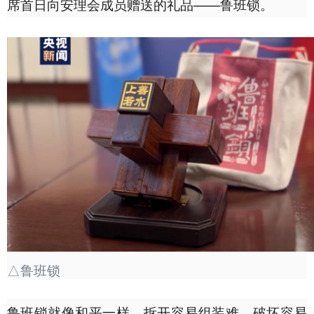
席首日向安理会成员赠送的礼品——鲁班锁。
△鲁班锁
鲁班锁就像和平一样，拆开容易组装难，破坏容易