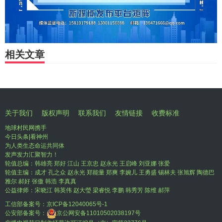
相关文章
关于我们
版权声明
联系我们
友情链接
收费标准
地球村民网携手
今日头条|看神州
为人类生态命运共同体
发声发力汇聚智力！
轮值总编：韩雄亮 郑好 江山 王京忠 赵永光 王启峰 刘亚娜 张爱
轮值主编：成才 孔之众 赵永光 郑能量 郑爽 李婉儿 王勇盛 锡林夫 张旭辉 陶德巴
雅尔 郝好 张傲 韩浩 李真真
公益律师：宋晓江 韩英伟 赵大瑩 梁睿悦 李鹏 韩秀芳 陈维 郝萍
工信部备案号：
京ICP备12040065号-1
公安部备案号：
京公网安备11010502038197号