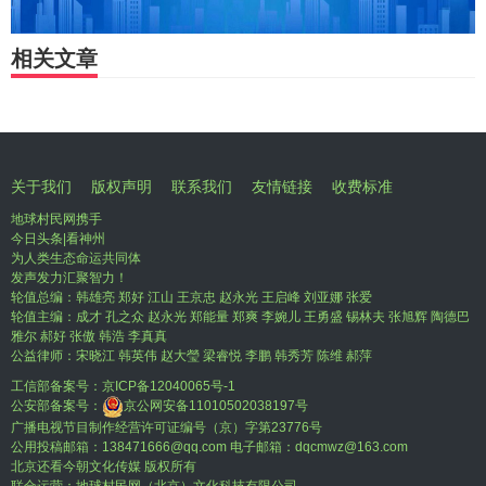
相关文章
关于我们
版权声明
联系我们
友情链接
收费标准
地球村民网携手
今日头条|看神州
为人类生态命运共同体
发声发力汇聚智力！
轮值总编：韩雄亮 郑好 江山 王京忠 赵永光 王启峰 刘亚娜 张爱
轮值主编：成才 孔之众 赵永光 郑能量 郑爽 李婉儿 王勇盛 锡林夫 张旭辉 陶德巴
雅尔 郝好 张傲 韩浩 李真真
公益律师：宋晓江 韩英伟 赵大瑩 梁睿悦 李鹏 韩秀芳 陈维 郝萍
工信部备案号：
京ICP备12040065号-1
公安部备案号：
京公网安备11010502038197号
广播电视节目制作经营许可证编号（京）字第23776号
公用投稿邮箱：138471666@qq.com 电子邮箱：dqcmwz@163.com
北京还看今朝文化传媒 版权所有