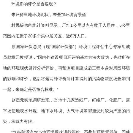
环境影响评价是否客观？
未评价当地环境现状，未叠加环境背景值
村民提供的统计资料显示，厂址1公里以内有数千人居住，5公里
范围内汇聚了20多个集中居民区，近8万人口。
原国家环保总局（现“国家环保部”）环境工程评估中心专家组成
员赵章元教授说，“国内外建设项目环评的基本方法大致为，先对所在
地的环境现状进行分析评价，再预测项目建成后工程本身对周围环境
的影响和评价，然后将这两种评价所计算得到的污染物浓度场叠加到
一起，来确定是否符合标准。”
赵章元实地调研发现，当地十几家造纸厂、纤维厂、化肥厂、屠
宰场使地表水环境、地下水环境、大气环境等都遭受到较为严重的污
染，承载力有限。
“气科院没有对当地环境现状进行评价。不叠加环境背景值，即使