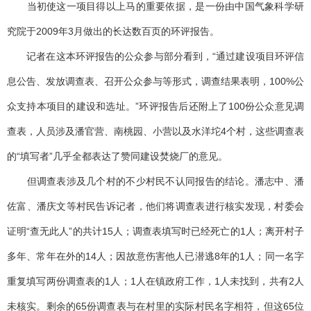
当初使这一项目得以上马的重要依据，是一份由中国气象科学研
究院于2009年3月做出的长达数百页的环评报告。
记者在这本环评报告的公众参与部分看到，“通过建设项目环评信
息公告、发放调查表、召开公众参与等形式，调查结果表明，100%公
众支持本项目的建设和选址。”环评报告后还附上了100份公众意见调
查表，人员涉及潘官营、南桃园、小营以及水洋坨4个村，这些调查表
的“填写者”几乎全都表达了赞同建设焚烧厂的意见。
但调查表涉及几个村的不少村民不认同报告的结论。潘志中、潘
佐富、潘庆文等村民告诉记者，他们将调查表进行核实发现，村委会
证明“查无此人”的共计15人；调查表填写时已经死亡的1人；离开村子
多年、常年在外的14人；因故意伤害他人已潜逃8年的1人；同一名字
重复填写两份调查表的1人；1人在镇政府工作，1人未找到，共有2人
未核实。剩余的65份调查表与在村里的实际村民名字相符，但这65位