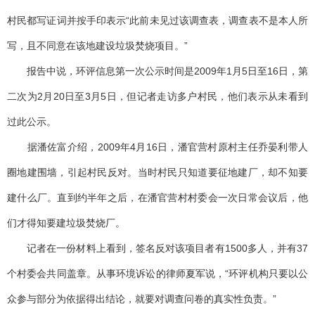
村民都写证词并按手印表示“此前未见过该调查表，调查表不是本人所
写，且不同意在该地建设垃圾焚烧项目。”
报告中说，环评信息第一次公示时间是2009年1月5日至16日，第
二次为2月20日至3月5日，但记者走访多户村民，他们表示从未看到
过此公示。
据潘佐富介绍，2009年4月16日，潘官营村原村主任乔晏利带人
圈地建围墙，引起村民反对。当时村民只知道要征地建厂，却不知要
建什么厂。直到约半年之后，在潘官营村村委会一次日常会议后，他
们才得知要建垃圾焚烧厂。
记者在一份材料上看到，签名反对该项目者有1500多人，并有37
个村委会共同盖章。从事环境诉讼的律师夏军说，“环评机构只要以公
众参与部分为依据得出结论，就要对调查问卷的真实性负责。”