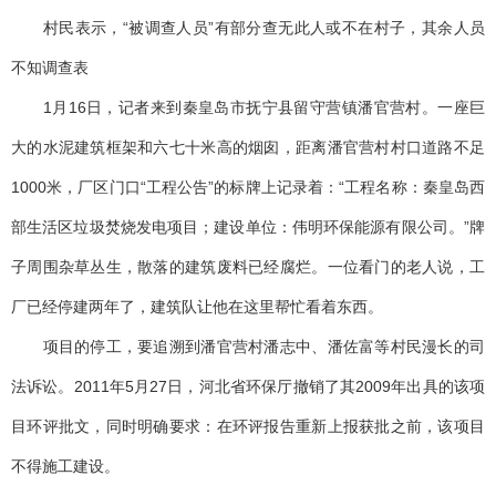
村民表示，“被调查人员”有部分查无此人或不在村子，其余人员
不知调查表
1月16日，记者来到秦皇岛市抚宁县留守营镇潘官营村。一座巨
大的水泥建筑框架和六七十米高的烟囱，距离潘官营村村口道路不足
1000米，厂区门口“工程公告”的标牌上记录着：“工程名称：秦皇岛西
部生活区垃圾焚烧发电项目；建设单位：伟明环保能源有限公司。”牌
子周围杂草丛生，散落的建筑废料已经腐烂。一位看门的老人说，工
厂已经停建两年了，建筑队让他在这里帮忙看着东西。
项目的停工，要追溯到潘官营村潘志中、潘佐富等村民漫长的司
法诉讼。2011年5月27日，河北省环保厅撤销了其2009年出具的该项
目环评批文，同时明确要求：在环评报告重新上报获批之前，该项目
不得施工建设。