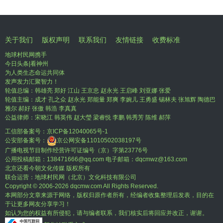
关于我们
版权声明
联系我们
友情链接
收费标准
地球村民网携手
今日头条|看神州
为人类生态命运共同体
发声发力汇聚智力！
轮值总编：韩雄亮 郑好 江山 王京忠 赵永光 王启峰 刘亚娜 张爱
轮值主编：成才 孔之众 赵永光 郑能量 郑爽 李婉儿 王勇盛 锡林夫 张旭辉 陶德巴
雅尔 郝好 张傲 韩浩 李真真
公益律师：宋晓江 韩英伟 赵大瑩 梁睿悦 李鹏 韩秀芳 陈维 郝萍
工信部备案号：
京ICP备12040065号-1
公安部备案号：
京公网安备11010502038197号
广播电视节目制作经营许可证编号（京）字第23776号
公用投稿邮箱：138471666@qq.com 电子邮箱：dqcmwz@163.com
北京还看今朝文化传媒 版权所有
联合运营：地球村民网（北京）文化科技有限公司
Copyright © 2006-
2026 dqcmw.com All Rights Reserved.
本网部分文章来源于网络，版权归原作者所有，经编者收集整理后发表，目的在
于让更多网友分享学习！
如认为您的权益有所侵犯，请与编者联系，我们核实后将回应并改正，谢谢。