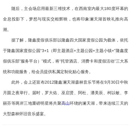
随后，主会场启用最新三维技术，在西南室内最大180度环幕的
全息投影下，梦想与现实交相辉映，也将印象澜天湖首映礼推向高
潮。
据了解，隆鑫度假俱乐部以隆鑫四大国家度假公园为载体，依托
于隆鑫国家度假公园“3+1（即主题酒店+主题公园+主题小镇+"隆鑫度
假俱乐部"服务平台）”模式，将“托管酒店、消费卡和度假活动”三大系
统和功能服务，给会员提供私属定制化贴心服务。
此外，会上还宣布2012隆鑫澜天湖森林音乐节将在9月30日中秋
月圆之夜举行。届时，罗大佑、巫启贤、阿杜、潘美辰、柯以敏、李
丽芬等两岸三地重磅明星将共聚
高山
环绕的澜天湖，带来连续三天的
大型森林怀旧音乐盛宴。