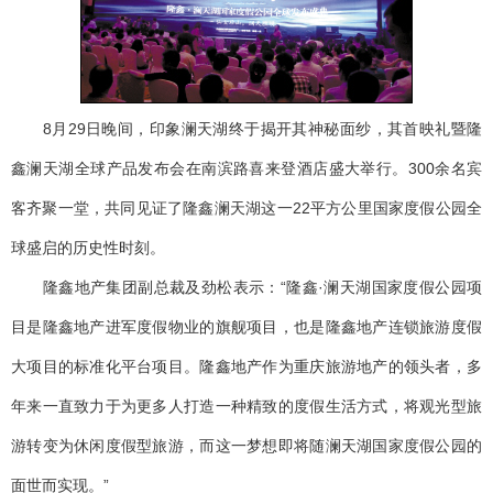
8月29日晚间，印象澜天湖终于揭开其神秘面纱，其首映礼暨隆
鑫澜天湖全球产品发布会在南滨路喜来登酒店盛大举行。300余名宾
客齐聚一堂，共同见证了隆鑫澜天湖这一22平方公里国家度假公园全
球盛启的历史性时刻。
隆鑫地产集团副总裁及劲松表示：“隆鑫·澜天湖国家度假公园项
目是隆鑫地产进军度假物业的旗舰项目，也是隆鑫地产连锁旅游度假
大项目的标准化平台项目。隆鑫地产作为重庆旅游地产的领头者，多
年来一直致力于为更多人打造一种精致的度假生活方式，将观光型旅
游转变为休闲度假型旅游，而这一梦想即将随澜天湖国家度假公园的
面世而实现。”