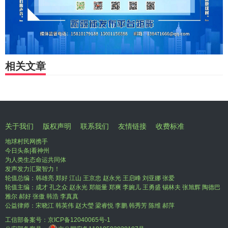
相关文章
关于我们
版权声明
联系我们
友情链接
收费标准
地球村民网携手
今日头条|看神州
为人类生态命运共同体
发声发力汇聚智力！
轮值总编：韩雄亮 郑好 江山 王京忠 赵永光 王启峰 刘亚娜 张爱
轮值主编：成才 孔之众 赵永光 郑能量 郑爽 李婉儿 王勇盛 锡林夫 张旭辉 陶德巴
雅尔 郝好 张傲 韩浩 李真真
公益律师：宋晓江 韩英伟 赵大瑩 梁睿悦 李鹏 韩秀芳 陈维 郝萍
工信部备案号：
京ICP备12040065号-1