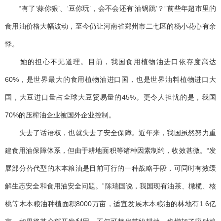
“有了‘蒜你狠’、‘豆你玩’，会不会还有‘油锅跳’？”前些年超市里的
食用油价格大幅波动，至今仍让河南省郑州市二七区的杨小花心有余
悸。
她的担心不无道理。目前，我国食用植物油进口依存度高达
60%，是世界最大的食用植物油进口国，也是世界油料植物进口大
国，大豆进口量占全球大豆贸易量的45%。更令人担忧的是，我国
70%的压榨油企业被国外企业控制。
失去了话语权，也就失去了安全保障。近年来，我国虽然努力重
建食用油保障体系，但由于耕地面积等诸种因素制约，收效甚微。“发
展部分替代型的木本粮油是目前可行的一种战略手段，可同时有效缓
解生态安全和食用油安全问题。”陈瑞国说，我国现有油茶、橄榄、核
桃等木本粮油种植面积8000万亩，适宜发展木本粮油的林地有1.6亿