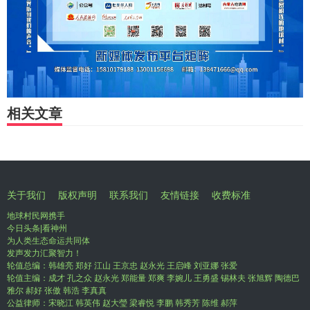
相关文章
关于我们
版权声明
联系我们
友情链接
收费标准
地球村民网携手
今日头条|看神州
为人类生态命运共同体
发声发力汇聚智力！
轮值总编：韩雄亮 郑好 江山 王京忠 赵永光 王启峰 刘亚娜 张爱
轮值主编：成才 孔之众 赵永光 郑能量 郑爽 李婉儿 王勇盛 锡林夫 张旭辉 陶德巴
雅尔 郝好 张傲 韩浩 李真真
公益律师：宋晓江 韩英伟 赵大瑩 梁睿悦 李鹏 韩秀芳 陈维 郝萍