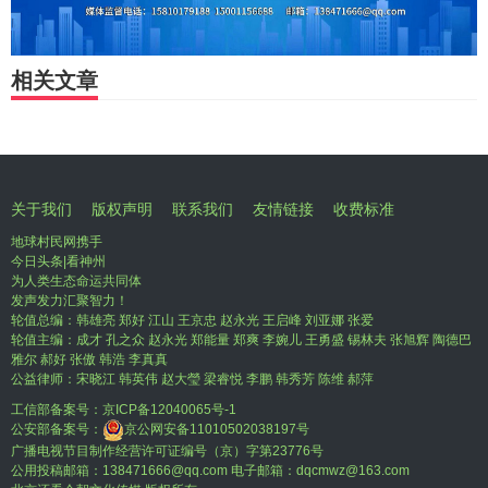
相关文章
关于我们
版权声明
联系我们
友情链接
收费标准
地球村民网携手
今日头条|看神州
为人类生态命运共同体
发声发力汇聚智力！
轮值总编：韩雄亮 郑好 江山 王京忠 赵永光 王启峰 刘亚娜 张爱
轮值主编：成才 孔之众 赵永光 郑能量 郑爽 李婉儿 王勇盛 锡林夫 张旭辉 陶德巴
雅尔 郝好 张傲 韩浩 李真真
公益律师：宋晓江 韩英伟 赵大瑩 梁睿悦 李鹏 韩秀芳 陈维 郝萍
工信部备案号：
京ICP备12040065号-1
公安部备案号：
京公网安备11010502038197号
广播电视节目制作经营许可证编号（京）字第23776号
公用投稿邮箱：138471666@qq.com 电子邮箱：dqcmwz@163.com