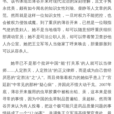
书。该书体现出薄谷开来对现代法治的深刻理解，且文字隽
永优美，颇有如今闻名的知识女性刘瑜、柴静等人文章的风
范。然而就是这样一位知识女性，一旦对权力不能把控，也
会被权力侵蚀成魔。到了重庆的薄谷开来，已然是一位颐指
气使的贵妇人。她不是当地领导，却可以随意招呼重庆组织
部调动官员；她不是司法公职人员，却可以带着警卫查抄他
人办公室。她把王立军等人当做家丁呼来唤去，胆量膨胀到
可以从容杀人。
她早已不是那个批评中国“能‘打关系’的人就可以当律
师……人定胜天，人定胜法”的正义律师，而是成为自己曾经
厌恶的“定胜法”之“人”。而且倚靠着权力的她似乎患上了“宫
廷剧”中常见的那种“疑心病”，并因此不惜大动干戈。2007年
底，薄谷开来服用的虫草胶囊中被检出铅、汞，这本来是很
寻常的事情，因为中国的虫草制品普遍铅、汞超标。然而薄
谷开来认为有人投毒，把这个极可能只是药品质量问题的事
情搞成了一个“12.06案”，并调集王立军等高级警官查处，最