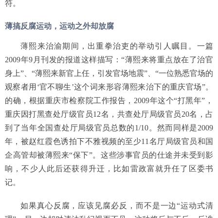
符。
薄搞反腐运动，运动之外却放腐
薄熙来治渝期间，出重拳治吏的举动引人瞩目。一篇
2009年9月刊发的报道这样描写：“薄熙来将重点放在了治官
身上”、“薄熙来新官上任，引发官场地震”、“一位熟悉官场的
观察者用‘官不聊生’这个词来形容薄熙来治下的重庆官场”。
的确，根据重庆市检察院工作报告，2009年这个“打黑年”，
重庆因打黑查处厅级官员12名，共查处厅局级官员20名，占
到了当年全国查处厅局级官员总数的1/10。然而同样是2009
年，被赵红霞色诱拍下不雅视频的至少11名厅局级官员和国
企高管却被薄熙来“保下”。这些涉事官员的仕途并未受到影
响，不少人此后还获得升迁，比如雷政富就升任了区委书
记。
如果真心反腐，应该见腐必反，而不是一边“运动式清