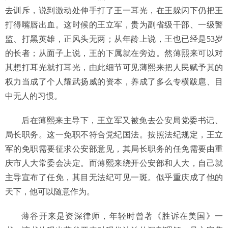
去训斥，说到激动处伸手打了王一耳光，在王躲闪下仍把王
打得嘴唇出血。这时候的王立军，贵为副省级干部、一级警
监、打黑英雄，正风头无两；从年龄上说，王也已经是53岁
的长者；从面子上说，王的下属就在旁边。然薄熙来可以对
其想打耳光就打耳光，由此细节可见薄熙来把人民赋予其的
权力当成了个人耀武扬威的资本，养成了多么专横跋扈、目
中无人的习惯。
后在薄熙来主导下，王立军又被免去公安局党委书记、
局长职务。这一免职不符合党纪国法。按照法纪规定，王立
军的免职需要征求公安部意见，其局长职务的任免需要由重
庆市人大常委会决定。而薄熙来绕开公安部和人大，自己就
主导宣布了任免，其目无法纪可见一斑。似乎重庆成了他的
天下，他可以随意作为。
薄谷开来是资深律师，年轻时曾著《胜诉在美国》一