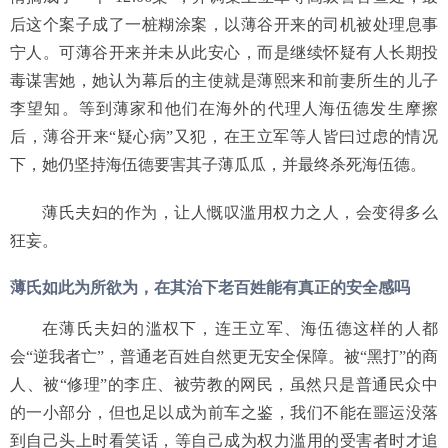
后这个案子成了一桩糊涂案，以薄谷开来的司机被处理息事
宁人。可薄谷开来并未从此安心，而是继续怀疑有人长期投
毒谋害她，她认为幕后的主使就是薄熙来和前妻所生的儿子
李望知。等到薄家和他们在海外的代理人海伍德发生摩擦
后，薄谷开来“疑心病”又犯，在王立军等人皆曰过虑的情况
下，她仍坚持海伍德要害其子薄瓜瓜，并最终杀死海伍德。
薄氏夫妇的作为，让人慨叹滥用权力之人，会变得多么
狂妄。
薄氏如此为所欲为，在其治下老百姓能有真正的安全感吗
在薄氏夫妇的滥权下，连王立军、海伍德这样的人都
会“逆我者亡”，普通老百姓自然更无安全保障。被“黑打”的商
人、被“修理”的李庄、被劳教的网民，虽然只是普通民众中
的一小部分，但也足以成为前车之鉴，我们不能在噩运没落
到自己头上时看笑话，等自己成为权力滥用的受害者时才追