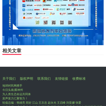
相关文章
关于我们
版权声明
联系我们
友情链接
收费标准
地球村民网携手
今日头条|看神州
为人类生态命运共同体
发声发力汇聚智力！
轮值总编：韩雄亮 郑好 江山 王京忠 赵永光 王启峰 刘亚娜 张爱