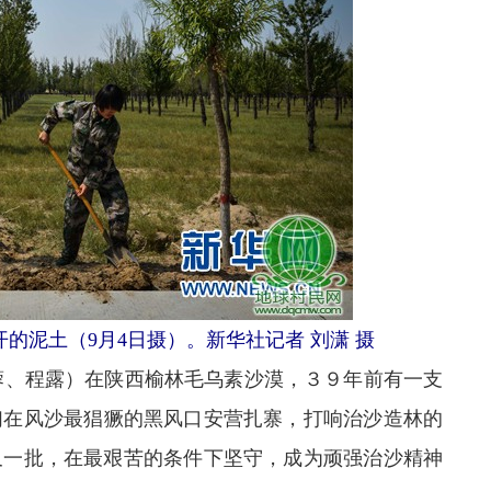
的泥土（9月4日摄）。新华社记者 刘潇 摄
、程露）在陕西榆林毛乌素沙漠，３９年前有一支
们在风沙最猖獗的黑风口安营扎寨，打响治沙造林的
又一批，在最艰苦的条件下坚守，成为顽强治沙精神