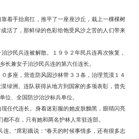
靠着手抬肩扛，推平了一座座沙丘，栽上一棵棵树
树成活了，那鲜绿的色彩给饱受风沙之苦的人们带来
治沙民兵连被解散。１９９２年民兵连再次恢复，
乡长兼女子治沙民兵连的第六任连长。
０多座，营造防风固沙林带３３条，治理荒漠１４
大漠绿洲。连队获得从地方到国家的多项表彰，曾先
单位、全国防沙治沙标兵单位。
现任代连长。身着迷彩服的她皮肤黝黑，眼睛闪亮
”们都不在，只有她和两名护林人常驻连部。
连。”席彩娥说：“春天的时候事情多，还有很多志