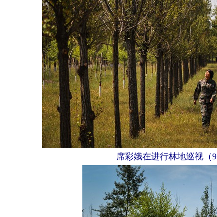
席彩娥在进行林地巡视（9