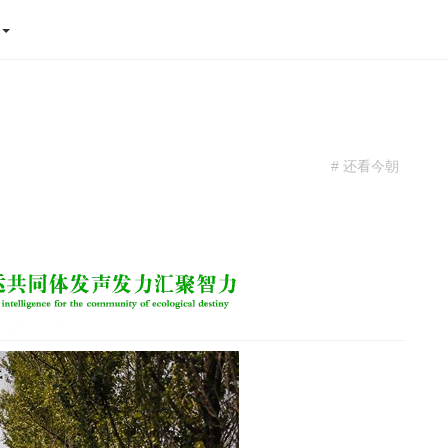
态
# 还看今朝