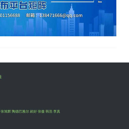
准
 张旭辉 陶德巴雅尔 郝好 张傲 韩浩 李真