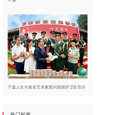
不满
千蕊人生与著名艺术家慰问国旗护卫队官兵
热门标签