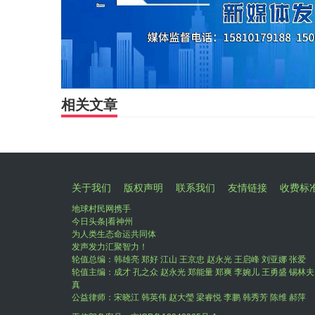
相关文章
关于我们
版权声明
联系我们
友情链接
收费标
地球村民网携手
今日头条|看神州
为人类生态命运共同体
发声发力汇聚智力！
轮值总编：韩雄亮 郑好 江山 王京忠 赵永光 王启峰 刘亚娜 张爱
轮值主编：成才 孔之众 赵永光 郑能量 郑爽 李婉儿 王勇盛 锡林夫
真
公益律师：宋晓江 韩英伟 赵大瑩 梁睿悦 李鹏 韩秀芳 陈维 郝萍