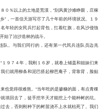
８０％以上的土地是荒漠，“刮风黄沙难睁眼，庄稼
乡”，一首信天游写尽了几十年前的环境状况。１９
４名年轻的女民兵打起背包，扛着红旗，在风沙侵蚀
开始了治沙造林的战斗。
连队。与我们同行的，还有第一代民兵连队员边兆
“１９７４年，我刚１６岁，就卷上铺盖和姐妹们来
，我们就用柳条和泥巴搭起柳芭庵子，背靠背，脸贴
来也觉得很难熬。“当年吃的是掺糠的面，有点青稞
沙就填回去了，徒手挖半天才能挖上个能种树的坑。
抬过去，否则刚种下的树苗浇不上水就枯死了。我们