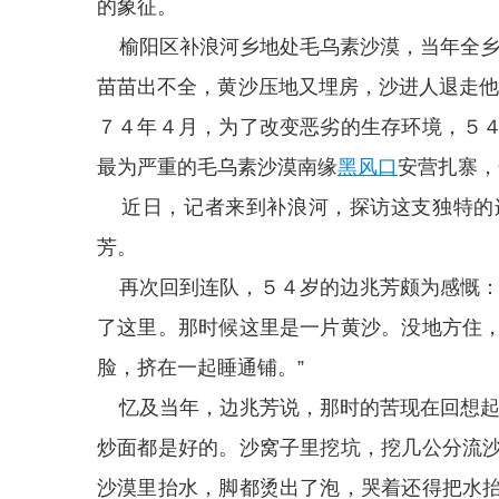
的象征。
榆阳区补浪河乡地处毛乌素沙漠，当年全乡
苗苗出不全，黄沙压地又埋房，沙进人退走他
７４年４月，为了改变恶劣的生存环境，５
最为严重的毛乌素沙漠南缘
黑风口
安营扎寨，
近日，记者来到补浪河，探访这支独特的
芳。
再次回到连队，５４岁的边兆芳颇为感慨：
了这里。那时候这里是一片黄沙。没地方住
脸，挤在一起睡通铺。”
忆及当年，边兆芳说，那时的苦现在回想起
炒面都是好的。沙窝子里挖坑，挖几公分流
沙漠里抬水，脚都烫出了泡，哭着还得把水