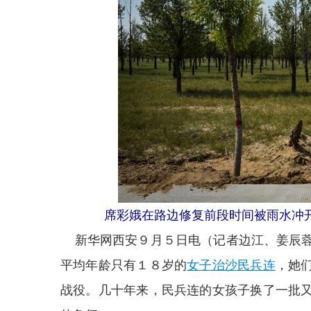
席彩娥在路边修复前段时间被雨水冲开
新华网西安９月５日电（记者边江、姜辰蓉
平均年龄只有１８岁的
女子治沙民兵连
，她
战役。几十年来，民兵连的女孩子换了一批