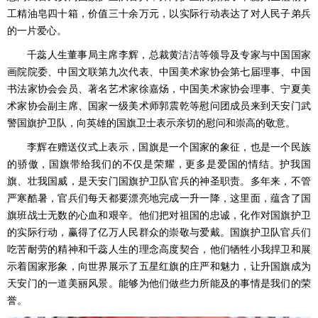
工精油皂四十箱，价值三十余万元，以实际行动表达了对人民子弟兵
的一片爱心。
千蕊人生董事局主席李辉，总裁黄洁洁等领导及专家与中国国家
画院院委、中国文联第九次代表、中国美术家协会第七届理事、中国
书法家协会会员、著名艺术家徐嘉炀，中国美术家协会理事、宁夏美
术家协会副主席、国家一级美术师郭震乾等慰问团成员来到天安门武
警国旗护卫队，向英雄的国旗卫士表示亲切的慰问和崇高的敬意。
李辉在赠送仪式上表示，国旗是一个国家的象征，也是一个民族
的骄傲，国旗带给我们的不仅是荣耀，更多是爱国的情结。护我国
旗、壮我国威，是天安门国旗护卫队官兵的神圣职责。多年来，不管
严寒酷暑，官兵们每天都要漂亮地完成一升一降，这里面，蕴含了国
旗班战士无数的心血和艰辛。他们把对祖国的忠诚，化作对国旗护卫
的实际行动，赢得了亿万人民群众的崇敬与爱戴。国旗护卫队官兵们
吃苦耐劳的精神和千蕊人生的理念高度契合，他们牺牲小我捍卫和展
示着国家形象，向世界展示了五星红旗的庄严和魅力，让升国旗成为
天安门的一道美丽风景。能够为他们做些力所能及的事情是我们的荣
誉。