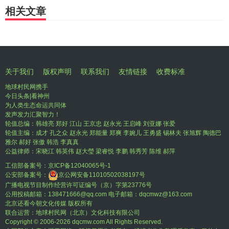
相关文章
关于我们
版权声明
联系我们
友情链接
收费标准
地球村民网携手
今日头条|看神州
为人类生态命运共同体
发声发力汇聚智力！
轮值总编：韩雄亮 郑好 江山 王京忠 赵永光 王启峰 刘亚娜 张爱
轮值主编：成才 孔之众 赵永光 郑能量 郑爽 李婉儿 王勇盛 锡林夫 张旭辉 陶德巴
雅尔 郝好 张傲 韩浩 李真真
公益律师：宋晓江 韩英伟 赵大瑩 梁睿悦 李鹏 韩秀芳 陈维 郝萍
工信部备案号：
京ICP备12040065号-1
公安部备案号：
京公网安备11010502038197号
广播电视节目制作经营许可证编号（京）字第23776号
公用投稿邮箱：138471666@qq.com 电子邮箱：dqcmwz@163.com
北京还看今朝文化传媒 版权所有
联合运营：地球村民网（北京）文化科技有限公司
Copyright © 2006-
2026 dqcmw.com All Rights Reserved.