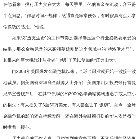
在他看来，投行压力实在太大，每天手里上亿的资金在流动，容不得
半点懈怠。“作息时间不规律，熬通宵是家常便饭，有时候真有点儿拿
命换钱的感觉。”他说。
如果说“透支生命”的工作节奏是选择涉足这个行业必然要承受的
结果，那么金融风暴的来袭和蔓延则是这个领域中的“特洛伊木马”，
其带来的巨大挑战让从业者们感到了无以复加的“压力山大”。
自2008年美国爆发金融危机以来，全球金融业就开始一波接一波
地裁员。据美国资深华裔金融界人士介绍，美国第四大投资银行雷曼
兄弟宣告破产后，在其中供职的约2000名华裔精英均遭遇了或大或小
的损失：有人损失了6至50万美元、有人甚至丢了“饭碗”。如今，全球
金融危机的影响还在持续发酵，还在海外金融圈打拼的华人依然得时
时揪着一颗心。
压力飙升的工作节奏、日益激烈的竞争环境、不容乐观的经济形