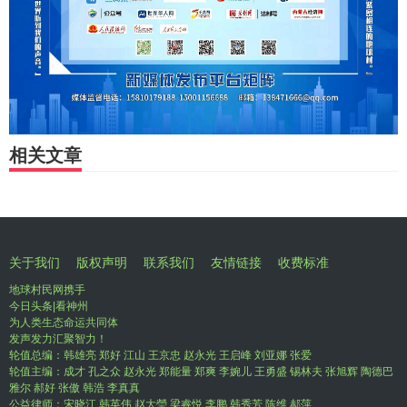
相关文章
关于我们
版权声明
联系我们
友情链接
收费标准
地球村民网携手
今日头条|看神州
为人类生态命运共同体
发声发力汇聚智力！
轮值总编：韩雄亮 郑好 江山 王京忠 赵永光 王启峰 刘亚娜 张爱
轮值主编：成才 孔之众 赵永光 郑能量 郑爽 李婉儿 王勇盛 锡林夫 张旭辉 陶德巴
雅尔 郝好 张傲 韩浩 李真真
公益律师：宋晓江 韩英伟 赵大瑩 梁睿悦 李鹏 韩秀芳 陈维 郝萍