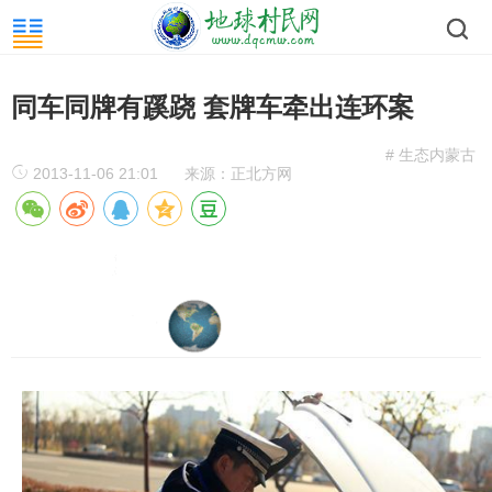
同车同牌有蹊跷 套牌车牵出连环案
# 生态内蒙古
2013-11-06 21:01
来源：正北方网