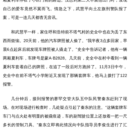
厢夏利车停在了小区门前的路边。没想到第二天早晨他出门时，发现
自己的爱车竟然不翼而飞。情急之下，武慧平向土左旗刑警队报了
案，可是一连几天都杳无音讯。
和武慧平一样，家住呼和浩特前不塔气村的史全中也在为丢了东
西而烦恼。20天前，他的汽车牌照被人偷了。“我半夜3点多回家，早
晨6点起床后就发现车牌照被人撬走了。”史全中告诉记者，他有一辆
两厢夏利车，车牌号是蒙A·B2828。几天前，史全中在村中看到一辆
夏利车套着自己的牌照，在追了一段后对方跑掉了。11月3日中午，
史全中在前不塔气小学附近又发现了那辆套牌车，他马上拨打了122
报警。
几分钟后，接到报警的赛罕交管大队五中队民警秦东赶到了现
场。在对现场进行检查时，几处疑点引起了秦东的注意。“这辆套牌车
车门与点火处有明显的被撬痕迹，车的副驾驶位置上还放着一把一尺
多长的管制刀具。”秦东立即将此情况向中队指导员李俊生进行了汇