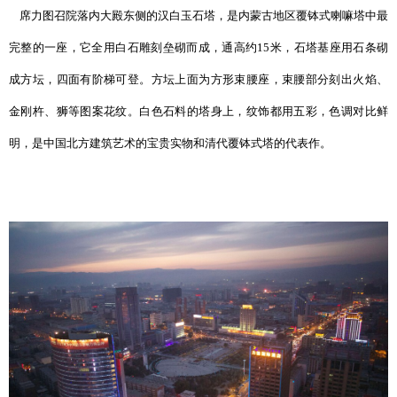
席力图召院落内大殿东侧的汉白玉石塔，是内蒙古地区覆钵式喇嘛塔中最
完整的一座，它全用白石雕刻垒砌而成，通高约15米，石塔基座用石条砌
成方坛，四面有阶梯可登。方坛上面为方形束腰座，束腰部分刻出火焰、
金刚杵、狮等图案花纹。白色石料的塔身上，纹饰都用五彩，色调对比鲜
明，是中国北方建筑艺术的宝贵实物和清代覆钵式塔的代表作。