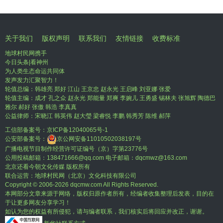
关于我们
版权声明
联系我们
友情链接
收费标准
地球村民网携手
今日头条|看神州
为人类生态命运共同体
发声发力汇聚智力！
轮值总编：韩雄亮 郑好 江山 王京忠 赵永光 王启峰 刘亚娜 张爱
轮值主编：成才 孔之众 赵永光 郑能量 郑爽 李婉儿 王勇盛 锡林夫 张旭辉 陶德巴
雅尔 郝好 张傲 韩浩 李真真
公益律师：宋晓江 韩英伟 赵大瑩 梁睿悦 李鹏 韩秀芳 陈维 郝萍
工信部备案号：
京ICP备12040065号-1
公安部备案号：
京公网安备11010502038197号
广播电视节目制作经营许可证编号（京）字第23776号
公用投稿邮箱：138471666@qq.com 电子邮箱：dqcmwz@163.com
北京还看今朝文化传媒 版权所有
联合运营：地球村民网（北京）文化科技有限公司
Copyright © 2006-
2026 dqcmw.com All Rights Reserved.
本网部分文章来源于网络，版权归原作者所有，经编者收集整理后发表，目的在
于让更多网友分享学习！
如认为您的权益有所侵犯，请与编者联系，我们核实后将回应并改正，谢谢。