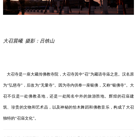
大召晨曦 摄影：吕铁山
大召寺是一座大藏传佛教寺院，大召寺其中“召”为藏语寺庙之意。汉名原
为“弘慈寺”，后改为“无量寺”。因为寺内供奉一座银佛，又称“银佛寺”。大
召不仅是一处佛教圣地，还是一处闻名中外的旅游胜地。辉煌的召庙建
筑、珍贵的文物和艺术品，以及神秘的恰木舞蹈和佛教音乐，构成了大召
独特的“召庙文化”。