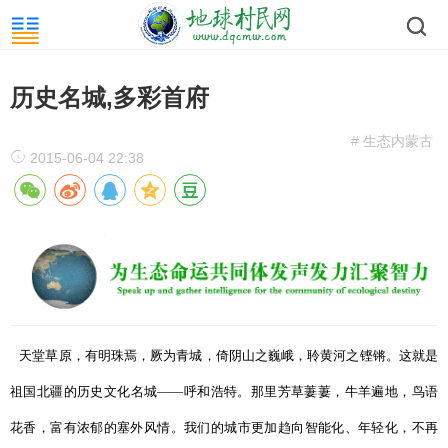
历史名城,多彩首府
# 生态内蒙古
2015-06-04 22:38
天堂草原，有明珠焉，厥为青城，倚阴山之巍峨，聆黄河之铿锵。这就是
祖国北疆的历史文化名城——呼和浩特。那里芳草萋萋，牛羊遍地，鸟语
花香，富有浓郁的塞外风情。我们的城市更加趋向智能化、年轻化，不再