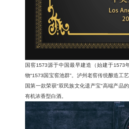
国窖1573源于中国最早建造（始建于15
物“1573国宝窖池群”。泸州老窖传统酿造工
国第一款荣获“双民族文化遗产宝”高端产品
有机浓香型白酒。