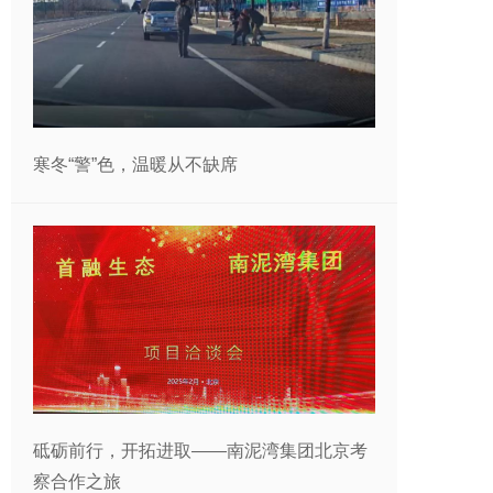
寒冬“警”色，温暖从不缺席
砥砺前行，开拓进取——南泥湾集团北京考
察合作之旅