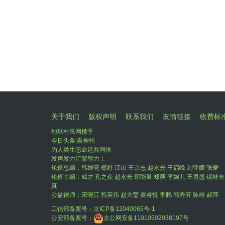
关于我们
版权声明
联系我们
友情链接
收费标
地球村民网携手
今日头条|看神州
为人类生态命运共同体
发声发力汇聚智力！
轮值总编：韩雄亮 郑好 江山 王京忠 赵永光 王启峰 刘亚娜 张爱
轮值主编：成才 孔之众 赵永光 郑能量 郑爽 李婉儿 王勇盛 锡林夫
真
公益律师：宋晓江 韩英伟 赵大瑩 梁睿悦 李鹏 韩秀芳 陈维 郝萍
工信部备案号：
京ICP备12040065号-1
公安部备案号：
京公网安备11010502038197号