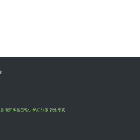
准
 张旭辉 陶德巴雅尔 郝好 张傲 韩浩 李真