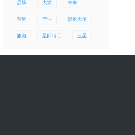
品牌
大学
未来
营销
产业
形象大使
旅游
星际特工
三星