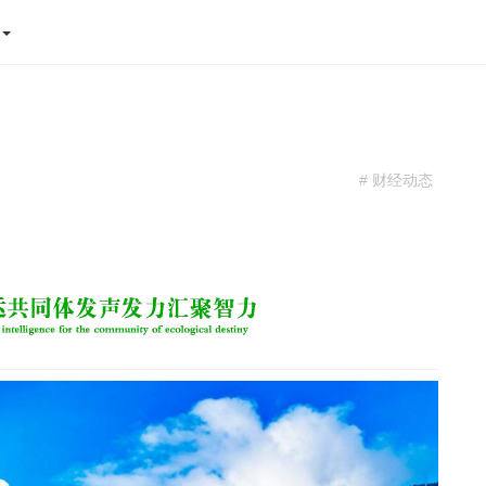
态
# 财经动态