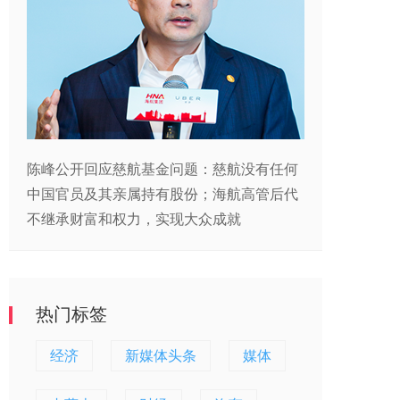
陈峰公开回应慈航基金问题：慈航没有任何
中国官员及其亲属持有股份；海航高管后代
不继承财富和权力，实现大众成就
热门标签
经济
新媒体头条
媒体