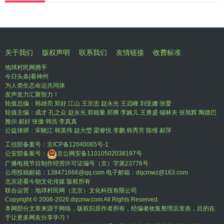
关于我们
版权声明
联系我们
友情链接
收费标准
地球村民网携手
今日头条|看神州
为人类生态命运共同体
发声发力汇聚智力！
轮值总编：韩雄亮 郑好 江山 王京忠 赵永光 王启峰 刘亚娜 张爱
轮值主编：成才 孔之众 赵永光 郑能量 郑爽 李婉儿 王勇盛 锡林夫 张旭辉 陶德巴
雅尔 郝好 张傲 韩浩 李真真
公益律师：宋晓江 韩英伟 赵大瑩 梁睿悦 李鹏 韩秀芳 陈维 郝萍
工信部备案号：
京ICP备12040065号-1
公安部备案号：
京公网安备11010502038197号
广播电视节目制作经营许可证编号（京）字第23776号
公用投稿邮箱：138471666@qq.com 电子邮箱：dqcmwz@163.com
北京还看今朝文化传媒 版权所有
联合运营：地球村民网（北京）文化科技有限公司
Copyright © 2006-
2026 dqcmw.com All Rights Reserved.
本网部分文章来源于网络，版权归原作者所有，经编者收集整理后发表，目的在
于让更多网友分享学习！