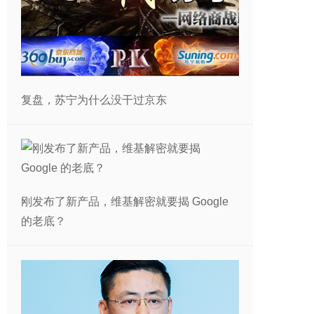
复盘，苏宁为什么没干过京东
刚发布了新产品，维基解密就要揭 Google
的老底？