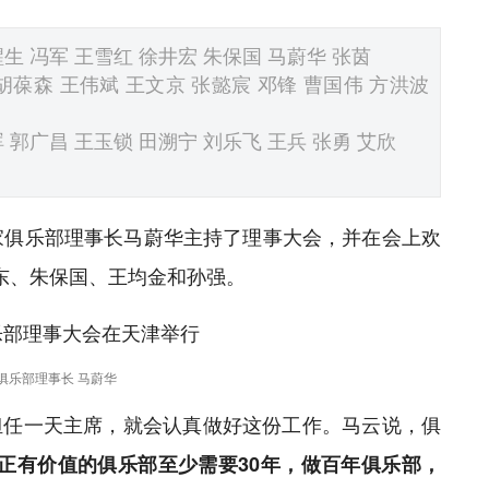
醒生 冯军 王雪红 徐井宏 朱保国 马蔚华 张茵
胡葆森 王伟斌 王文京 张懿宸 邓锋 曹国伟 方洪波
 郭广昌 王玉锁 田溯宁 刘乐飞 王兵 张勇 艾欣
家俱乐部理事长马蔚华主持了理事大会，并在会上欢
东、朱保国、王均金和孙强。
俱乐部理事长 马蔚华
担任一天主席，就会认真做好这份工作。马云说，俱
正有价值的俱乐部至少需要30年，
做百年俱乐部，