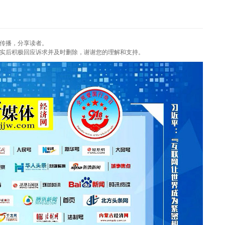
传播，分享读者。
实后积极回应诉求并及时删除，谢谢您的理解和支持。