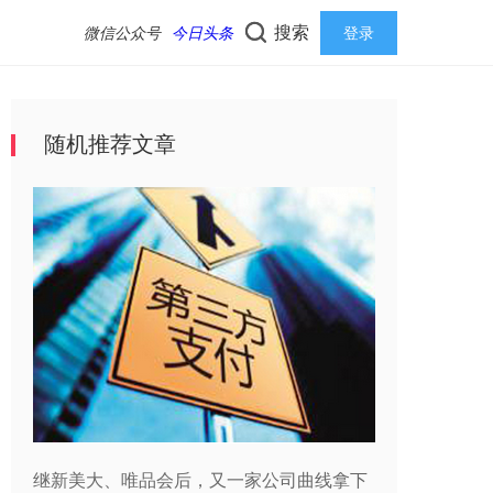
搜索
微信公众号
今日头条
登录
随机推荐文章
继新美大、唯品会后，又一家公司曲线拿下