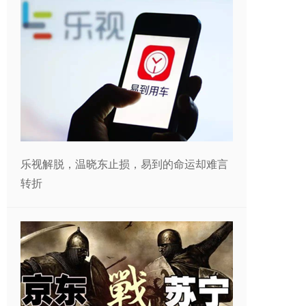
乐视解脱，温晓东止损，易到的命运却难言
转折