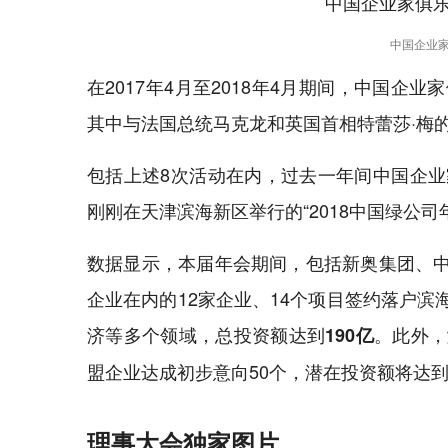
中国企业家
在2017年4月至2018年4月期间，中国企
其中与法国总统马克龙和英国首相特蕾莎·梅
包括上述8次活动在内，过去一年间中国企业
刚刚在天津滨海新区举行的“2018中国绿公司
数据显示，本届年会期间，包括新奥集团、
企业在内的12家企业、14个项目签约落户
济等多个领域，总投资额达到
。此外，
190亿
盟企业达成初步意向50个，潜在投资额将达
理事大会独家图片