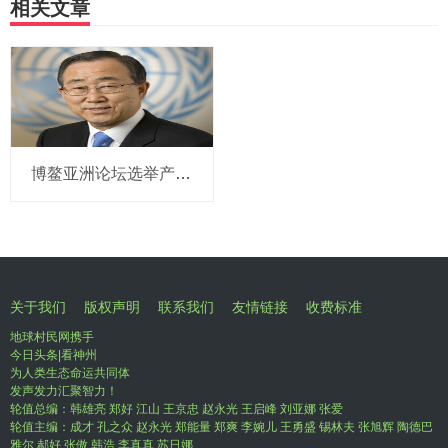
相关文章
博鳌亚洲论坛选举产生新一届理事会 潘基文当选理事长
关于我们
版权声明
联系我们
友情链接
收费标准
地球村民网携手
今日头条|看神州
为人类生态命运共同体
发声发力汇聚智力！
轮值总编：韩雄亮 郑好 江山 王京忠 赵永光 王启峰 刘亚娜 张爱
轮值主编：成才 孔之众 赵永光 郑能量 郑爽 李婉儿 王勇盛 锡林夫 张旭辉 陶德巴
雅尔 郝好 张傲 韩浩 李真真 苏日娜