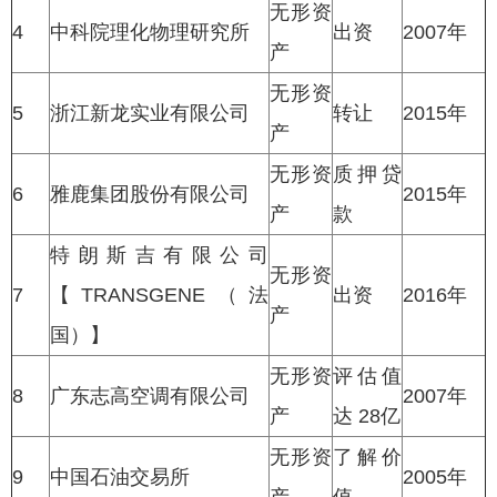
无形资
4
中科院理化物理研究所
出资
2007年
产
无形资
5
浙江新龙实业有限公司
转让
2015年
产
无形资
质押贷
6
雅鹿集团股份有限公司
2015年
产
款
特朗斯吉有限公司
无形资
7
【TRANSGENE（法
出资
2016年
产
国）】
无形资
评估值
8
广东志高空调有限公司
2007年
产
达 28亿
无形资
了解价
9
中国石油交易所
2005年