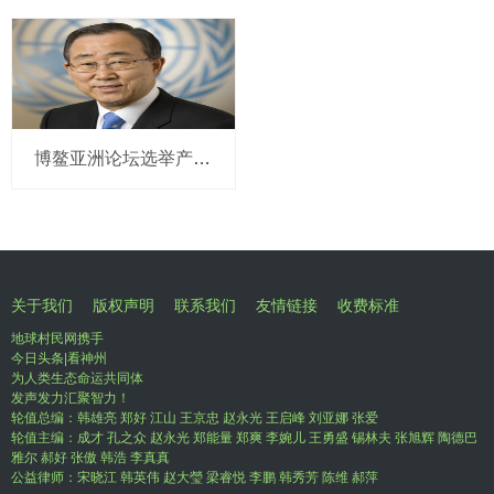
博鳌亚洲论坛选举产生新一届理事会 潘基文当选理事长
关于我们
版权声明
联系我们
友情链接
收费标准
地球村民网携手
今日头条|看神州
为人类生态命运共同体
发声发力汇聚智力！
轮值总编：韩雄亮 郑好 江山 王京忠 赵永光 王启峰 刘亚娜 张爱
轮值主编：成才 孔之众 赵永光 郑能量 郑爽 李婉儿 王勇盛 锡林夫 张旭辉 陶德巴
雅尔 郝好 张傲 韩浩 李真真
公益律师：宋晓江 韩英伟 赵大瑩 梁睿悦 李鹏 韩秀芳 陈维 郝萍