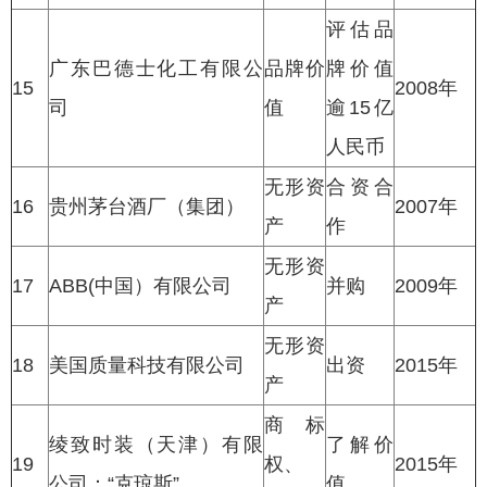
评估品
广东巴德士化工有限公
品牌价
牌价值
15
2008年
司
值
逾15亿
人民币
无形资
合资合
16
贵州茅台酒厂（集团）
2007年
产
作
无形资
17
ABB(中国）有限公司
并购
2009年
产
无形资
18
美国质量科技有限公司
出资
2015年
产
商标
绫致时装（天津）有限
了解价
19
权、
2015年
公司：“克琼斯”
值