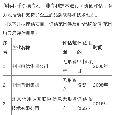
商标和千余项专利、非专利技术进行了价值评估，有
力地推动和支持了企业的品牌战略和技术创新。
（以下典型评估项目、评估范围涉及到“品牌价值”范围
均显示评估费用）
序
评估范
评估目
企业名称
时间
号
围
的
无形资
申报项
1
中国电信集团公司
2006年
产
目
无形资
2
中国首钢集团
投资
2008年
产
北京信用达互联网信息
无形资
评估价
3
2016年
技术有限公司
产
值55亿