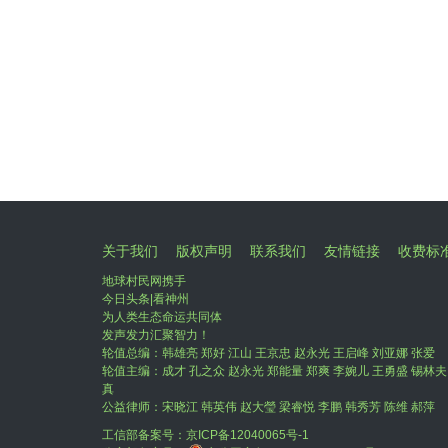
关于我们
版权声明
联系我们
友情链接
收费标
地球村民网携手
今日头条|看神州
为人类生态命运共同体
发声发力汇聚智力！
轮值总编：韩雄亮 郑好 江山 王京忠 赵永光 王启峰 刘亚娜 张爱
轮值主编：成才 孔之众 赵永光 郑能量 郑爽 李婉儿 王勇盛 锡林夫
真
公益律师：宋晓江 韩英伟 赵大瑩 梁睿悦 李鹏 韩秀芳 陈维 郝萍
工信部备案号：
京ICP备12040065号-1