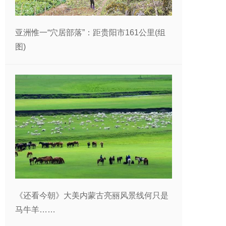
亚洲惟一“穴居部落”：距贵阳市161公里(组
图)
《还看今朝》大美内蒙古亮丽风景线何只是
马牛羊……