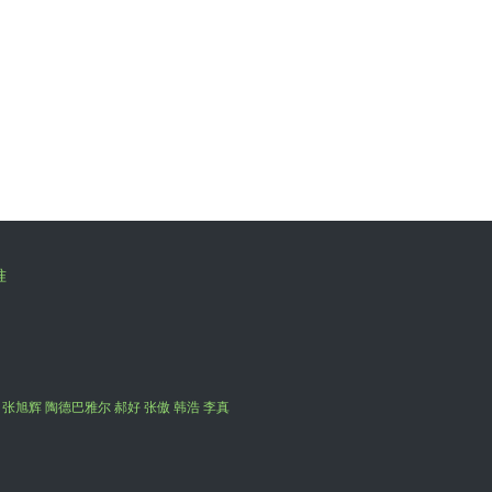
准
 张旭辉 陶德巴雅尔 郝好 张傲 韩浩 李真