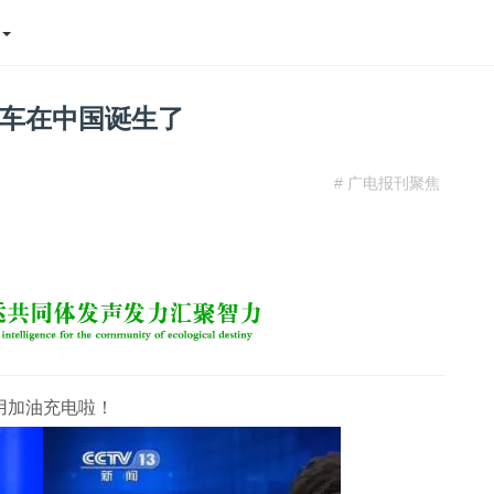
态
车在中国诞生了
# 广电报刊聚焦
用加油充电啦！