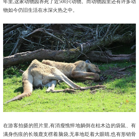
年里,这家动物园养死了近500只动物。而动物园里还有许多动
物如今仍旧生活在水深火热之中。
在游客拍摄的照片里,有消瘦憔悴地躺倒在枯木边的袋鼠、有
满身伤痕的长颈鹿支楞着脑袋,无辜地眨着大眼睛,也有形销骨