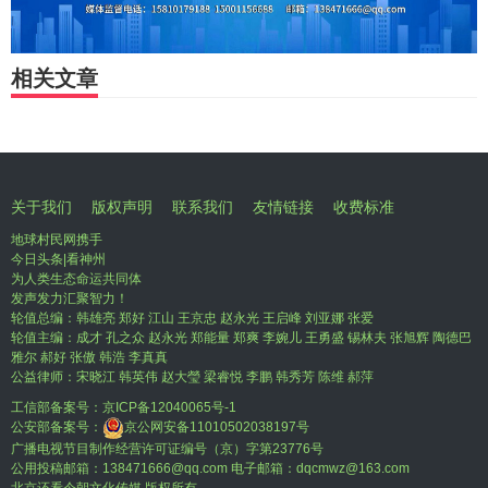
相关文章
关于我们
版权声明
联系我们
友情链接
收费标准
地球村民网携手
今日头条|看神州
为人类生态命运共同体
发声发力汇聚智力！
轮值总编：韩雄亮 郑好 江山 王京忠 赵永光 王启峰 刘亚娜 张爱
轮值主编：成才 孔之众 赵永光 郑能量 郑爽 李婉儿 王勇盛 锡林夫 张旭辉 陶德巴
雅尔 郝好 张傲 韩浩 李真真
公益律师：宋晓江 韩英伟 赵大瑩 梁睿悦 李鹏 韩秀芳 陈维 郝萍
工信部备案号：
京ICP备12040065号-1
公安部备案号：
京公网安备11010502038197号
广播电视节目制作经营许可证编号（京）字第23776号
公用投稿邮箱：138471666@qq.com 电子邮箱：dqcmwz@163.com
北京还看今朝文化传媒 版权所有