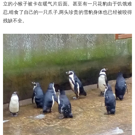
立的小猴子被卡在暖气片后面。甚至有一只花豹由于饥饿难
忍,啃食了自己的一只爪子,两头珍贵的雪豹身体也已经被咬得
残缺不全。