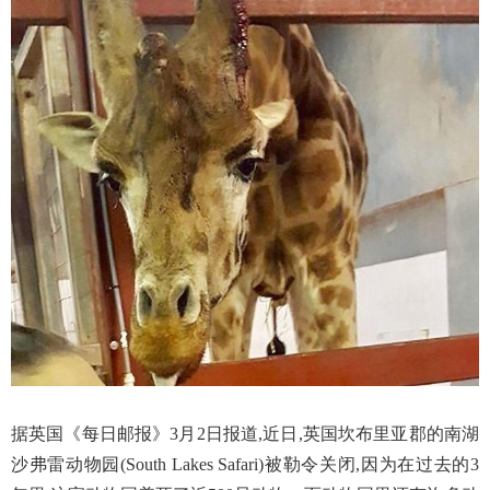
据英国《每日邮报》3月2日报道,近日,英国坎布里亚郡的南湖
沙弗雷动物园(South Lakes Safari)被勒令关闭,因为在过去的3