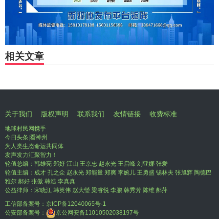
相关文章
关于我们
版权声明
联系我们
友情链接
收费标准
地球村民网携手
今日头条|看神州
为人类生态命运共同体
发声发力汇聚智力！
轮值总编：韩雄亮 郑好 江山 王京忠 赵永光 王启峰 刘亚娜 张爱
轮值主编：成才 孔之众 赵永光 郑能量 郑爽 李婉儿 王勇盛 锡林夫 张旭辉 陶德巴
雅尔 郝好 张傲 韩浩 李真真
公益律师：宋晓江 韩英伟 赵大瑩 梁睿悦 李鹏 韩秀芳 陈维 郝萍
工信部备案号：
京ICP备12040065号-1
公安部备案号：
京公网安备11010502038197号